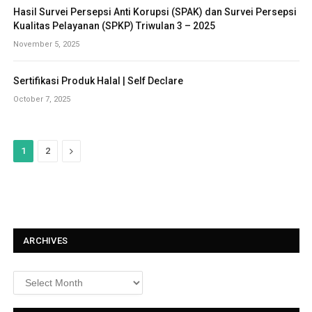
Hasil Survei Persepsi Anti Korupsi (SPAK) dan Survei Persepsi
Kualitas Pelayanan (SPKP) Triwulan 3 – 2025
November 5, 2025
Sertifikasi Produk Halal | Self Declare
October 7, 2025
N
1
2
e
x
t
ARCHIVES