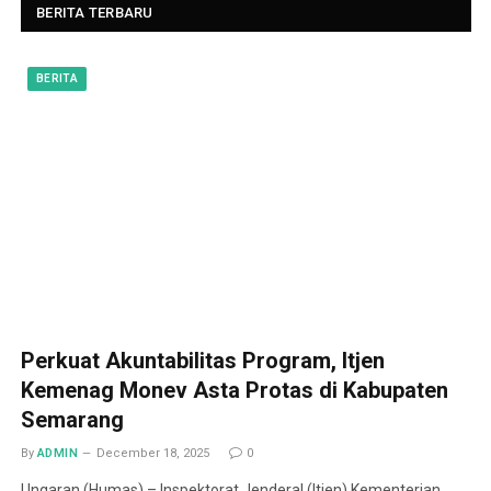
BERITA TERBARU
BERITA
Perkuat Akuntabilitas Program, Itjen
Kemenag Monev Asta Protas di Kabupaten
Semarang
By
ADMIN
December 18, 2025
0
Ungaran (Humas) – Inspektorat Jenderal (Itjen) Kementerian