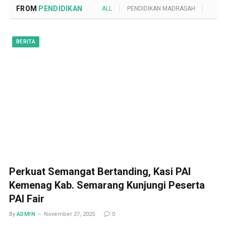
FROM
PENDIDIKAN
ALL
PENDIDIKAN MADRASAH
POND
BERITA
Perkuat Semangat Bertanding, Kasi PAI
Kemenag Kab. Semarang Kunjungi Peserta
PAI Fair
By
ADMIN
November 27, 2025
0