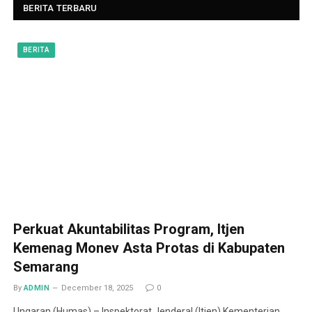
BERITA TERBARU
BERITA
Perkuat Akuntabilitas Program, Itjen
Kemenag Monev Asta Protas di Kabupaten
Semarang
By
ADMIN
December 18, 2025
0
Ungaran (Humas) – Inspektorat Jenderal (Itjen) Kementerian