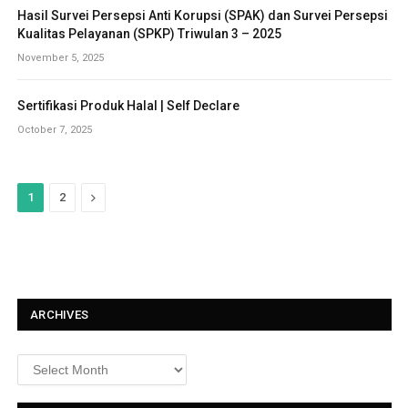
Hasil Survei Persepsi Anti Korupsi (SPAK) dan Survei Persepsi
Kualitas Pelayanan (SPKP) Triwulan 3 – 2025
November 5, 2025
Sertifikasi Produk Halal | Self Declare
October 7, 2025
N
1
2
e
x
t
ARCHIVES