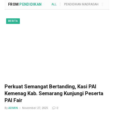
FROM
PENDIDIKAN
ALL
PENDIDIKAN MADRASAH
POND
BERITA
Perkuat Semangat Bertanding, Kasi PAI
Kemenag Kab. Semarang Kunjungi Peserta
PAI Fair
By
ADMIN
November 27, 2025
0