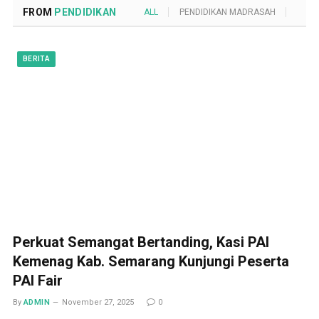
FROM
PENDIDIKAN
ALL
PENDIDIKAN MADRASAH
POND
BERITA
Perkuat Semangat Bertanding, Kasi PAI
Kemenag Kab. Semarang Kunjungi Peserta
PAI Fair
By
ADMIN
November 27, 2025
0