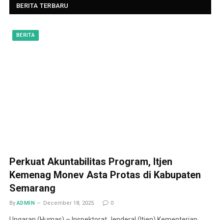
BERITA TERBARU
BERITA
Perkuat Akuntabilitas Program, Itjen
Kemenag Monev Asta Protas di Kabupaten
Semarang
By
ADMIN
December 18, 2025
0
Ungaran (Humas) – Inspektorat Jenderal (Itjen) Kementerian