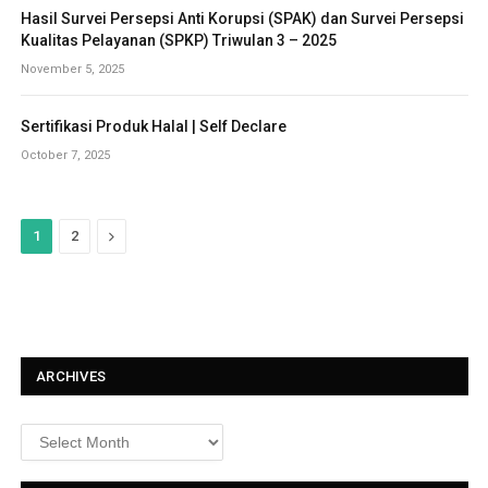
Hasil Survei Persepsi Anti Korupsi (SPAK) dan Survei Persepsi
Kualitas Pelayanan (SPKP) Triwulan 3 – 2025
November 5, 2025
Sertifikasi Produk Halal | Self Declare
October 7, 2025
N
1
2
e
x
t
ARCHIVES