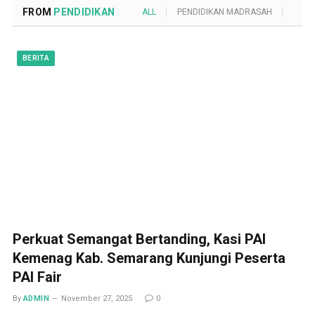
FROM
PENDIDIKAN
ALL
PENDIDIKAN MADRASAH
POND
BERITA
Perkuat Semangat Bertanding, Kasi PAI
Kemenag Kab. Semarang Kunjungi Peserta
PAI Fair
By
ADMIN
November 27, 2025
0