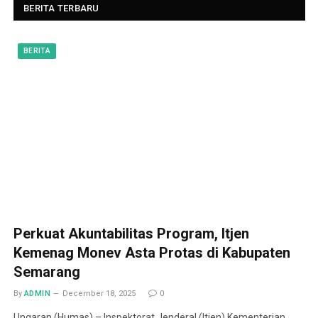
BERITA TERBARU
BERITA
Perkuat Akuntabilitas Program, Itjen
Kemenag Monev Asta Protas di Kabupaten
Semarang
By
ADMIN
December 18, 2025
0
Ungaran (Humas) – Inspektorat Jenderal (Itjen) Kementerian