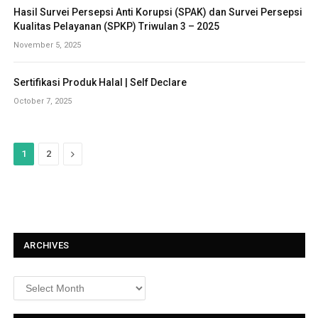
Hasil Survei Persepsi Anti Korupsi (SPAK) dan Survei Persepsi
Kualitas Pelayanan (SPKP) Triwulan 3 – 2025
November 5, 2025
Sertifikasi Produk Halal | Self Declare
October 7, 2025
N
1
2
e
x
t
ARCHIVES