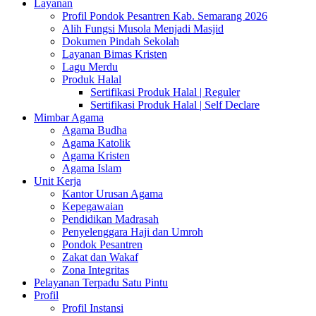
Layanan
Profil Pondok Pesantren Kab. Semarang 2026
Alih Fungsi Musola Menjadi Masjid
Dokumen Pindah Sekolah
Layanan Bimas Kristen
Lagu Merdu
Produk Halal
Sertifikasi Produk Halal | Reguler
Sertifikasi Produk Halal | Self Declare
Mimbar Agama
Agama Budha
Agama Katolik
Agama Kristen
Agama Islam
Unit Kerja
Kantor Urusan Agama
Kepegawaian
Pendidikan Madrasah
Penyelenggara Haji dan Umroh
Pondok Pesantren
Zakat dan Wakaf
Zona Integritas
Pelayanan Terpadu Satu Pintu
Profil
Profil Instansi