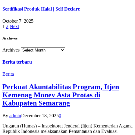
Sertifikasi Produk Halal | Self Declare
October 7, 2025
1
2
Next
Archives
Archives
Berita terbaru
Berita
Perkuat Akuntabilitas Program, Itjen
Kemenag Monev Asta Protas di
Kabupaten Semarang
By
admin
December 18, 2025
0
Ungaran (Humas) – Inspektorat Jenderal (Itjen) Kementerian Agama
Republik Indonesia melaksanakan Pemantauan dan Evaluasi