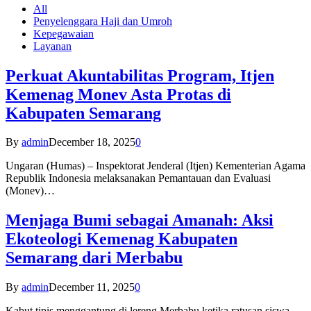
All
Penyelenggara Haji dan Umroh
Kepegawaian
Layanan
Perkuat Akuntabilitas Program, Itjen
Kemenag Monev Asta Protas di
Kabupaten Semarang
By
admin
December 18, 2025
0
Ungaran (Humas) – Inspektorat Jenderal (Itjen) Kementerian Agama
Republik Indonesia melaksanakan Pemantauan dan Evaluasi
(Monev)…
Menjaga Bumi sebagai Amanah: Aksi
Ekoteologi Kemenag Kabupaten
Semarang dari Merbabu
By
admin
December 11, 2025
0
Kabut tipis menggantung di lereng Merbabu ketika ratusan siswa-