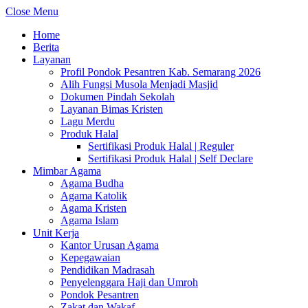
Close Menu
Home
Berita
Layanan
Profil Pondok Pesantren Kab. Semarang 2026
Alih Fungsi Musola Menjadi Masjid
Dokumen Pindah Sekolah
Layanan Bimas Kristen
Lagu Merdu
Produk Halal
Sertifikasi Produk Halal | Reguler
Sertifikasi Produk Halal | Self Declare
Mimbar Agama
Agama Budha
Agama Katolik
Agama Kristen
Agama Islam
Unit Kerja
Kantor Urusan Agama
Kepegawaian
Pendidikan Madrasah
Penyelenggara Haji dan Umroh
Pondok Pesantren
Zakat dan Wakaf