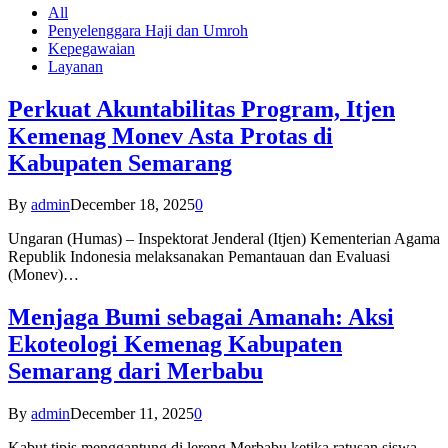
All
Penyelenggara Haji dan Umroh
Kepegawaian
Layanan
Perkuat Akuntabilitas Program, Itjen
Kemenag Monev Asta Protas di
Kabupaten Semarang
By
admin
December 18, 2025
0
Ungaran (Humas) – Inspektorat Jenderal (Itjen) Kementerian Agama
Republik Indonesia melaksanakan Pemantauan dan Evaluasi
(Monev)…
Menjaga Bumi sebagai Amanah: Aksi
Ekoteologi Kemenag Kabupaten
Semarang dari Merbabu
By
admin
December 11, 2025
0
Kabut tipis menggantung di lereng Merbabu ketika ratusan siswa-