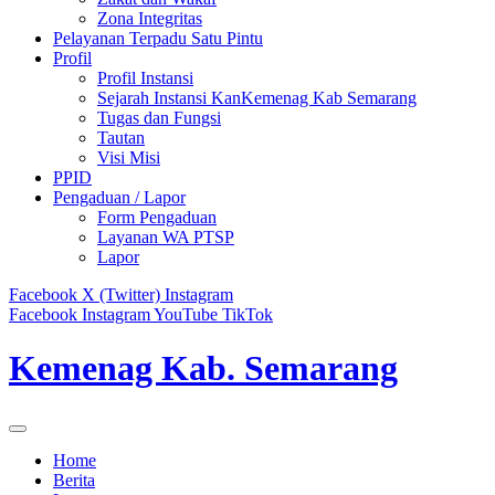
Zona Integritas
Pelayanan Terpadu Satu Pintu
Profil
Profil Instansi
Sejarah Instansi KanKemenag Kab Semarang
Tugas dan Fungsi
Tautan
Visi Misi
PPID
Pengaduan / Lapor
Form Pengaduan
Layanan WA PTSP
Lapor
Facebook
X (Twitter)
Instagram
Facebook
Instagram
YouTube
TikTok
Kemenag Kab. Semarang
Home
Berita