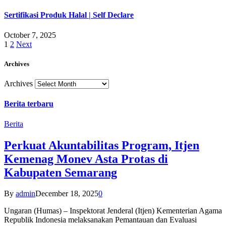
Sertifikasi Produk Halal | Self Declare
October 7, 2025
1
2
Next
Archives
Archives
Berita terbaru
Berita
Perkuat Akuntabilitas Program, Itjen
Kemenag Monev Asta Protas di
Kabupaten Semarang
By
admin
December 18, 2025
0
Ungaran (Humas) – Inspektorat Jenderal (Itjen) Kementerian Agama
Republik Indonesia melaksanakan Pemantauan dan Evaluasi