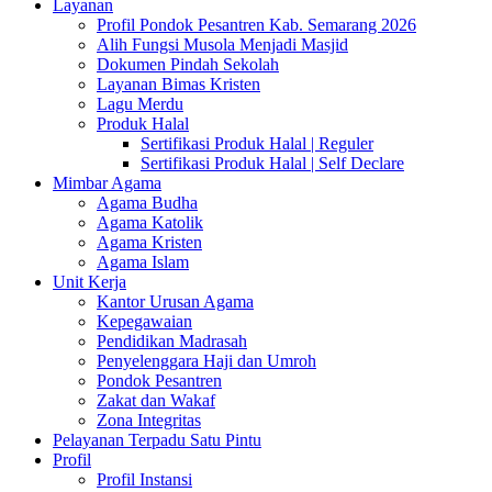
Layanan
Profil Pondok Pesantren Kab. Semarang 2026
Alih Fungsi Musola Menjadi Masjid
Dokumen Pindah Sekolah
Layanan Bimas Kristen
Lagu Merdu
Produk Halal
Sertifikasi Produk Halal | Reguler
Sertifikasi Produk Halal | Self Declare
Mimbar Agama
Agama Budha
Agama Katolik
Agama Kristen
Agama Islam
Unit Kerja
Kantor Urusan Agama
Kepegawaian
Pendidikan Madrasah
Penyelenggara Haji dan Umroh
Pondok Pesantren
Zakat dan Wakaf
Zona Integritas
Pelayanan Terpadu Satu Pintu
Profil
Profil Instansi