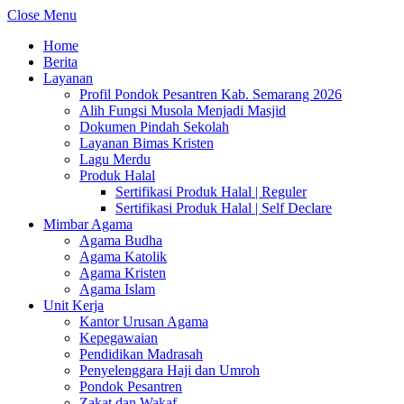
Close Menu
Home
Berita
Layanan
Profil Pondok Pesantren Kab. Semarang 2026
Alih Fungsi Musola Menjadi Masjid
Dokumen Pindah Sekolah
Layanan Bimas Kristen
Lagu Merdu
Produk Halal
Sertifikasi Produk Halal | Reguler
Sertifikasi Produk Halal | Self Declare
Mimbar Agama
Agama Budha
Agama Katolik
Agama Kristen
Agama Islam
Unit Kerja
Kantor Urusan Agama
Kepegawaian
Pendidikan Madrasah
Penyelenggara Haji dan Umroh
Pondok Pesantren
Zakat dan Wakaf