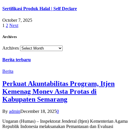
Sertifikasi Produk Halal | Self Declare
October 7, 2025
1
2
Next
Archives
Archives
Berita terbaru
Berita
Perkuat Akuntabilitas Program, Itjen
Kemenag Monev Asta Protas di
Kabupaten Semarang
By
admin
December 18, 2025
0
Ungaran (Humas) – Inspektorat Jenderal (Itjen) Kementerian Agama
Republik Indonesia melaksanakan Pemantauan dan Evaluasi