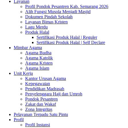
Layanan
Profil Pondok Pesantren Kab. Semarang 2026
Alih Fungsi Musola Menjadi Masjid
Dokumen Pindah Sekolah
Layanan Bimas Kristen
Lagu Merdu
Produk Halal
Sertifikasi Produk Halal | Reguler
Sertifikasi Produk Halal | Self Declare
Mimbar Agama
Agama Budha
Agama Katolik
Agama Kristen
Agama Islam
Unit Kerja
Kantor Urusan Agama
Kepegawaian
Pendidikan Madrasah
Penyelenggara Haji dan Umroh
Pondok Pesantren
Zakat dan Wakaf
Zona Integritas
Pelayanan Terpadu Satu Pintu
Profil
Profil Instansi