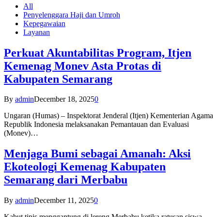
All
Penyelenggara Haji dan Umroh
Kepegawaian
Layanan
Perkuat Akuntabilitas Program, Itjen
Kemenag Monev Asta Protas di
Kabupaten Semarang
By
admin
December 18, 2025
0
Ungaran (Humas) – Inspektorat Jenderal (Itjen) Kementerian Agama
Republik Indonesia melaksanakan Pemantauan dan Evaluasi
(Monev)…
Menjaga Bumi sebagai Amanah: Aksi
Ekoteologi Kemenag Kabupaten
Semarang dari Merbabu
By
admin
December 11, 2025
0
Kabut tipis menggantung di lereng Merbabu ketika ratusan siswa-