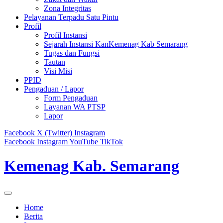
Zona Integritas
Pelayanan Terpadu Satu Pintu
Profil
Profil Instansi
Sejarah Instansi KanKemenag Kab Semarang
Tugas dan Fungsi
Tautan
Visi Misi
PPID
Pengaduan / Lapor
Form Pengaduan
Layanan WA PTSP
Lapor
Facebook
X (Twitter)
Instagram
Facebook
Instagram
YouTube
TikTok
Kemenag Kab. Semarang
Home
Berita