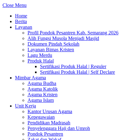
Close Menu
Home
Berita
Layanan
Profil Pondok Pesantren Kab. Semarang 2026
Alih Fungsi Musola Menjadi Masjid
Dokumen Pindah Sekolah
Layanan Bimas Kristen
Lagu Merdu
Produk Halal
Sertifikasi Produk Halal | Reguler
Sertifikasi Produk Halal | Self Declare
Mimbar Agama
Agama Budha
Agama Katolik
Agama Kristen
Agama Islam
Unit Kerja
Kantor Urusan Agama
Kepegawaian
Pendidikan Madrasah
Penyelenggara Haji dan Umroh
Pondok Pesantren
Zakat dan Wakaf