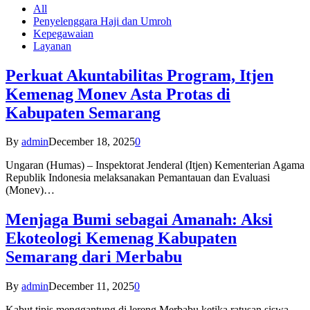
All
Penyelenggara Haji dan Umroh
Kepegawaian
Layanan
Perkuat Akuntabilitas Program, Itjen
Kemenag Monev Asta Protas di
Kabupaten Semarang
By
admin
December 18, 2025
0
Ungaran (Humas) – Inspektorat Jenderal (Itjen) Kementerian Agama
Republik Indonesia melaksanakan Pemantauan dan Evaluasi
(Monev)…
Menjaga Bumi sebagai Amanah: Aksi
Ekoteologi Kemenag Kabupaten
Semarang dari Merbabu
By
admin
December 11, 2025
0
Kabut tipis menggantung di lereng Merbabu ketika ratusan siswa-