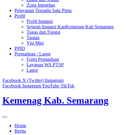
Zona Integritas
Pelayanan Terpadu Satu Pintu
Profil
Profil Instansi
Sejarah Instansi KanKemenag Kab Semarang
Tugas dan Fungsi
Tautan
Visi Misi
PPID
Pengaduan / Lapor
Form Pengaduan
Layanan WA PTSP
Lapor
Facebook
X (Twitter)
Instagram
Facebook
Instagram
YouTube
TikTok
Kemenag Kab. Semarang
Home
Berita