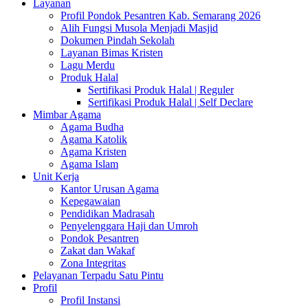
Layanan
Profil Pondok Pesantren Kab. Semarang 2026
Alih Fungsi Musola Menjadi Masjid
Dokumen Pindah Sekolah
Layanan Bimas Kristen
Lagu Merdu
Produk Halal
Sertifikasi Produk Halal | Reguler
Sertifikasi Produk Halal | Self Declare
Mimbar Agama
Agama Budha
Agama Katolik
Agama Kristen
Agama Islam
Unit Kerja
Kantor Urusan Agama
Kepegawaian
Pendidikan Madrasah
Penyelenggara Haji dan Umroh
Pondok Pesantren
Zakat dan Wakaf
Zona Integritas
Pelayanan Terpadu Satu Pintu
Profil
Profil Instansi