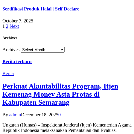
Sertifikasi Produk Halal | Self Declare
October 7, 2025
1
2
Next
Archives
Archives
Berita terbaru
Berita
Perkuat Akuntabilitas Program, Itjen
Kemenag Monev Asta Protas di
Kabupaten Semarang
By
admin
December 18, 2025
0
Ungaran (Humas) – Inspektorat Jenderal (Itjen) Kementerian Agama
Republik Indonesia melaksanakan Pemantauan dan Evaluasi