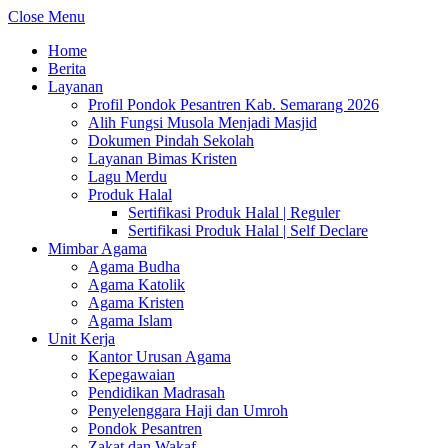
Close Menu
Home
Berita
Layanan
Profil Pondok Pesantren Kab. Semarang 2026
Alih Fungsi Musola Menjadi Masjid
Dokumen Pindah Sekolah
Layanan Bimas Kristen
Lagu Merdu
Produk Halal
Sertifikasi Produk Halal | Reguler
Sertifikasi Produk Halal | Self Declare
Mimbar Agama
Agama Budha
Agama Katolik
Agama Kristen
Agama Islam
Unit Kerja
Kantor Urusan Agama
Kepegawaian
Pendidikan Madrasah
Penyelenggara Haji dan Umroh
Pondok Pesantren
Zakat dan Wakaf