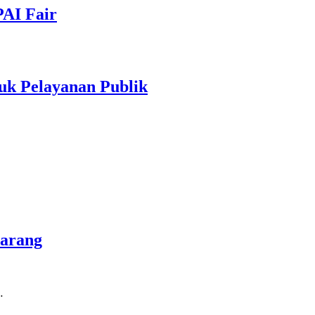
PAI Fair
uk Pelayanan Publik
marang
…