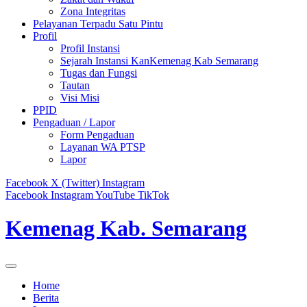
Zona Integritas
Pelayanan Terpadu Satu Pintu
Profil
Profil Instansi
Sejarah Instansi KanKemenag Kab Semarang
Tugas dan Fungsi
Tautan
Visi Misi
PPID
Pengaduan / Lapor
Form Pengaduan
Layanan WA PTSP
Lapor
Facebook
X (Twitter)
Instagram
Facebook
Instagram
YouTube
TikTok
Kemenag Kab. Semarang
Home
Berita