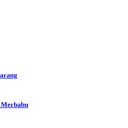
marang
i Merbabu