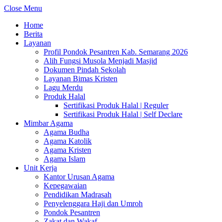
Close Menu
Home
Berita
Layanan
Profil Pondok Pesantren Kab. Semarang 2026
Alih Fungsi Musola Menjadi Masjid
Dokumen Pindah Sekolah
Layanan Bimas Kristen
Lagu Merdu
Produk Halal
Sertifikasi Produk Halal | Reguler
Sertifikasi Produk Halal | Self Declare
Mimbar Agama
Agama Budha
Agama Katolik
Agama Kristen
Agama Islam
Unit Kerja
Kantor Urusan Agama
Kepegawaian
Pendidikan Madrasah
Penyelenggara Haji dan Umroh
Pondok Pesantren
Zakat dan Wakaf