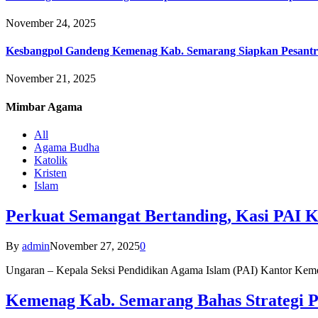
November 24, 2025
Kesbangpol Gandeng Kemenag Kab. Semarang Siapkan Pesantr
November 21, 2025
Mimbar
Agama
All
Agama Budha
Katolik
Kristen
Islam
Perkuat Semangat Bertanding, Kasi PAI 
By
admin
November 27, 2025
0
Ungaran – Kepala Seksi Pendidikan Agama Islam (PAI) Kantor K
Kemenag Kab. Semarang Bahas Strategi P