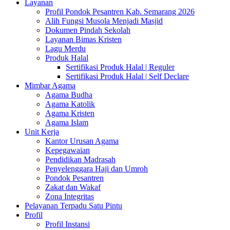
Layanan
Profil Pondok Pesantren Kab. Semarang 2026
Alih Fungsi Musola Menjadi Masjid
Dokumen Pindah Sekolah
Layanan Bimas Kristen
Lagu Merdu
Produk Halal
Sertifikasi Produk Halal | Reguler
Sertifikasi Produk Halal | Self Declare
Mimbar Agama
Agama Budha
Agama Katolik
Agama Kristen
Agama Islam
Unit Kerja
Kantor Urusan Agama
Kepegawaian
Pendidikan Madrasah
Penyelenggara Haji dan Umroh
Pondok Pesantren
Zakat dan Wakaf
Zona Integritas
Pelayanan Terpadu Satu Pintu
Profil
Profil Instansi