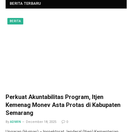
BERITA TERBARU
BERITA
Perkuat Akuntabilitas Program, Itjen
Kemenag Monev Asta Protas di Kabupaten
Semarang
By
ADMIN
December 18, 2025
0
Ungaran (Humas) – Inspektorat Jenderal (Itjen) Kementerian