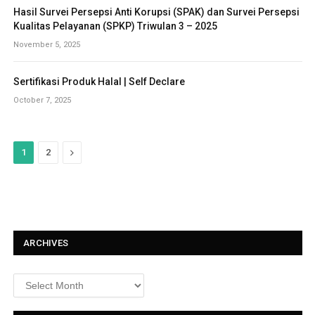
Hasil Survei Persepsi Anti Korupsi (SPAK) dan Survei Persepsi
Kualitas Pelayanan (SPKP) Triwulan 3 – 2025
November 5, 2025
Sertifikasi Produk Halal | Self Declare
October 7, 2025
N
1
2
e
x
t
ARCHIVES