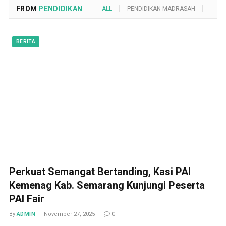
FROM
PENDIDIKAN
ALL
PENDIDIKAN MADRASAH
POND
BERITA
Perkuat Semangat Bertanding, Kasi PAI
Kemenag Kab. Semarang Kunjungi Peserta
PAI Fair
By
ADMIN
November 27, 2025
0