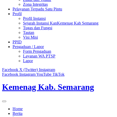
Zona Integritas
Pelayanan Terpadu Satu Pintu
Profil
Profil Instansi
Sejarah Instansi KanKemenag Kab Semarang
Tugas dan Fungsi
Tautan
Visi Misi
PPID
Pengaduan / Lapor
Form Pengaduan
Layanan WA PTSP
Lapor
Facebook
X (Twitter)
Instagram
Facebook
Instagram
YouTube
TikTok
Kemenag Kab. Semarang
Home
Berita