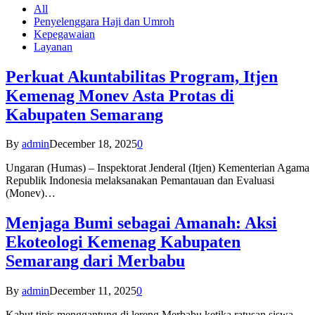
All
Penyelenggara Haji dan Umroh
Kepegawaian
Layanan
Perkuat Akuntabilitas Program, Itjen
Kemenag Monev Asta Protas di
Kabupaten Semarang
By
admin
December 18, 2025
0
Ungaran (Humas) – Inspektorat Jenderal (Itjen) Kementerian Agama
Republik Indonesia melaksanakan Pemantauan dan Evaluasi
(Monev)…
Menjaga Bumi sebagai Amanah: Aksi
Ekoteologi Kemenag Kabupaten
Semarang dari Merbabu
By
admin
December 11, 2025
0
Kabut tipis menggantung di lereng Merbabu ketika ratusan siswa-