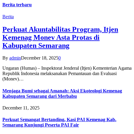
Berita terbaru
Berita
Perkuat Akuntabilitas Program, Itjen
Kemenag Monev Asta Protas di
Kabupaten Semarang
By
admin
December 18, 2025
0
Ungaran (Humas) – Inspektorat Jenderal (Itjen) Kementerian Agama
Republik Indonesia melaksanakan Pemantauan dan Evaluasi
(Monev)…
Menjaga Bumi sebagai Amanah: Aksi Ekoteologi Kemenag
Kabupaten Semarang dari Merbabu
December 11, 2025
Perkuat Semangat Bertanding, Kasi PAI Kemenag Kab.
Semarang Kunjungi Peserta PAI Fair