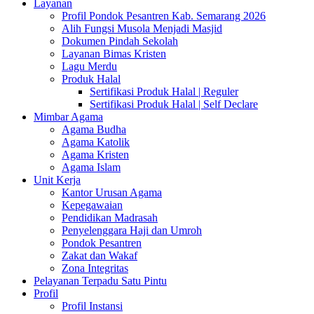
Layanan
Profil Pondok Pesantren Kab. Semarang 2026
Alih Fungsi Musola Menjadi Masjid
Dokumen Pindah Sekolah
Layanan Bimas Kristen
Lagu Merdu
Produk Halal
Sertifikasi Produk Halal | Reguler
Sertifikasi Produk Halal | Self Declare
Mimbar Agama
Agama Budha
Agama Katolik
Agama Kristen
Agama Islam
Unit Kerja
Kantor Urusan Agama
Kepegawaian
Pendidikan Madrasah
Penyelenggara Haji dan Umroh
Pondok Pesantren
Zakat dan Wakaf
Zona Integritas
Pelayanan Terpadu Satu Pintu
Profil
Profil Instansi