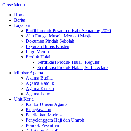
Close Menu
Home
Berita
Layanan
Profil Pondok Pesantren Kab. Semarang 2026
Alih Fungsi Musola Menjadi Masjid
Dokumen Pindah Sekolah
Layanan Bimas Kristen
Lagu Merdu
Produk Halal
Sertifikasi Produk Halal | Reguler
Sertifikasi Produk Halal | Self Declare
Mimbar Agama
Agama Budha
Agama Katolik
Agama Kristen
Agama Islam
Unit Kerja
Kantor Urusan Agama
Kepegawaian
Pendidikan Madrasah
Penyelenggara Haji dan Umroh
Pondok Pesantren
Zakat dan Wakaf