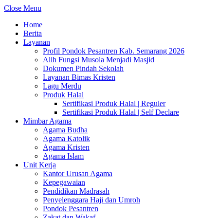
Close Menu
Home
Berita
Layanan
Profil Pondok Pesantren Kab. Semarang 2026
Alih Fungsi Musola Menjadi Masjid
Dokumen Pindah Sekolah
Layanan Bimas Kristen
Lagu Merdu
Produk Halal
Sertifikasi Produk Halal | Reguler
Sertifikasi Produk Halal | Self Declare
Mimbar Agama
Agama Budha
Agama Katolik
Agama Kristen
Agama Islam
Unit Kerja
Kantor Urusan Agama
Kepegawaian
Pendidikan Madrasah
Penyelenggara Haji dan Umroh
Pondok Pesantren
Zakat dan Wakaf