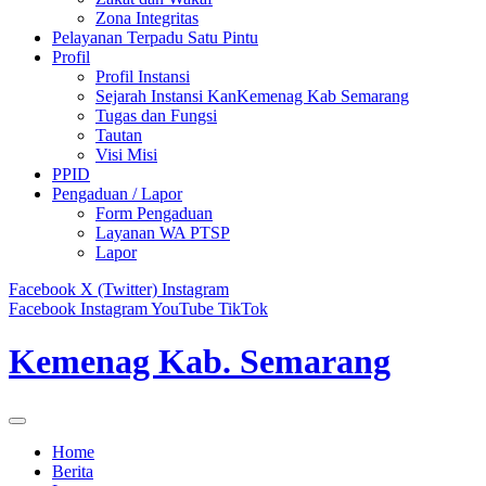
Zona Integritas
Pelayanan Terpadu Satu Pintu
Profil
Profil Instansi
Sejarah Instansi KanKemenag Kab Semarang
Tugas dan Fungsi
Tautan
Visi Misi
PPID
Pengaduan / Lapor
Form Pengaduan
Layanan WA PTSP
Lapor
Facebook
X (Twitter)
Instagram
Facebook
Instagram
YouTube
TikTok
Kemenag Kab. Semarang
Home
Berita