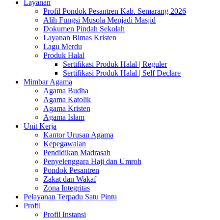
Layanan
Profil Pondok Pesantren Kab. Semarang 2026
Alih Fungsi Musola Menjadi Masjid
Dokumen Pindah Sekolah
Layanan Bimas Kristen
Lagu Merdu
Produk Halal
Sertifikasi Produk Halal | Reguler
Sertifikasi Produk Halal | Self Declare
Mimbar Agama
Agama Budha
Agama Katolik
Agama Kristen
Agama Islam
Unit Kerja
Kantor Urusan Agama
Kepegawaian
Pendidikan Madrasah
Penyelenggara Haji dan Umroh
Pondok Pesantren
Zakat dan Wakaf
Zona Integritas
Pelayanan Terpadu Satu Pintu
Profil
Profil Instansi