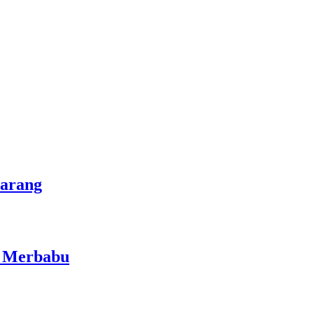
marang
i Merbabu