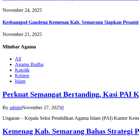
November 24, 2025
Kesbangpol Gandeng Kemenag Kab. Semarang Siapkan Pesantr
November 21, 2025
Mimbar
Agama
All
Agama Budha
Katolik
Kristen
Islam
Perkuat Semangat Bertanding, Kasi PAI 
By
admin
November 27, 2025
0
Ungaran – Kepala Seksi Pendidikan Agama Islam (PAI) Kantor K
Kemenag Kab. Semarang Bahas Strategi P