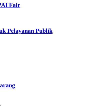
PAI Fair
uk Pelayanan Publik
marang
…