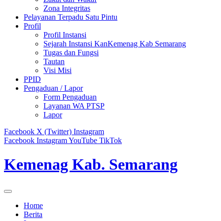
Zona Integritas
Pelayanan Terpadu Satu Pintu
Profil
Profil Instansi
Sejarah Instansi KanKemenag Kab Semarang
Tugas dan Fungsi
Tautan
Visi Misi
PPID
Pengaduan / Lapor
Form Pengaduan
Layanan WA PTSP
Lapor
Facebook
X (Twitter)
Instagram
Facebook
Instagram
YouTube
TikTok
Kemenag Kab. Semarang
Home
Berita