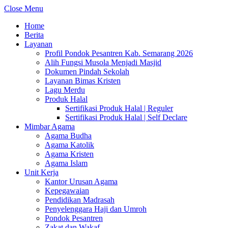
Close Menu
Home
Berita
Layanan
Profil Pondok Pesantren Kab. Semarang 2026
Alih Fungsi Musola Menjadi Masjid
Dokumen Pindah Sekolah
Layanan Bimas Kristen
Lagu Merdu
Produk Halal
Sertifikasi Produk Halal | Reguler
Sertifikasi Produk Halal | Self Declare
Mimbar Agama
Agama Budha
Agama Katolik
Agama Kristen
Agama Islam
Unit Kerja
Kantor Urusan Agama
Kepegawaian
Pendidikan Madrasah
Penyelenggara Haji dan Umroh
Pondok Pesantren
Zakat dan Wakaf