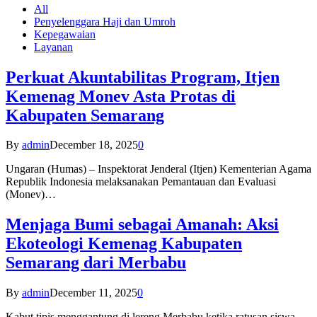
All
Penyelenggara Haji dan Umroh
Kepegawaian
Layanan
Perkuat Akuntabilitas Program, Itjen
Kemenag Monev Asta Protas di
Kabupaten Semarang
By
admin
December 18, 2025
0
Ungaran (Humas) – Inspektorat Jenderal (Itjen) Kementerian Agama
Republik Indonesia melaksanakan Pemantauan dan Evaluasi
(Monev)…
Menjaga Bumi sebagai Amanah: Aksi
Ekoteologi Kemenag Kabupaten
Semarang dari Merbabu
By
admin
December 11, 2025
0
Kabut tipis menggantung di lereng Merbabu ketika ratusan siswa-