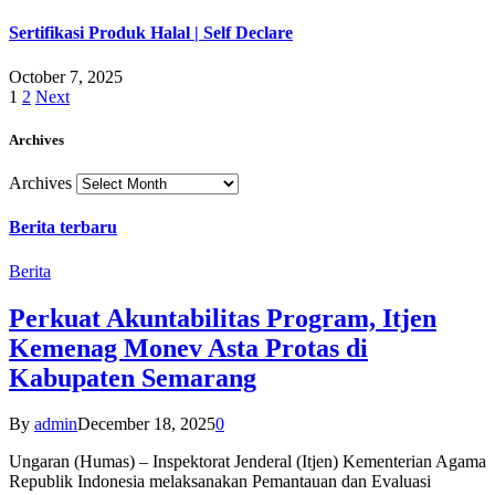
Sertifikasi Produk Halal | Self Declare
October 7, 2025
1
2
Next
Archives
Archives
Berita terbaru
Berita
Perkuat Akuntabilitas Program, Itjen
Kemenag Monev Asta Protas di
Kabupaten Semarang
By
admin
December 18, 2025
0
Ungaran (Humas) – Inspektorat Jenderal (Itjen) Kementerian Agama
Republik Indonesia melaksanakan Pemantauan dan Evaluasi