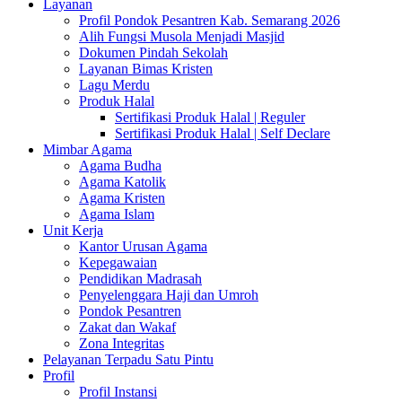
Layanan
Profil Pondok Pesantren Kab. Semarang 2026
Alih Fungsi Musola Menjadi Masjid
Dokumen Pindah Sekolah
Layanan Bimas Kristen
Lagu Merdu
Produk Halal
Sertifikasi Produk Halal | Reguler
Sertifikasi Produk Halal | Self Declare
Mimbar Agama
Agama Budha
Agama Katolik
Agama Kristen
Agama Islam
Unit Kerja
Kantor Urusan Agama
Kepegawaian
Pendidikan Madrasah
Penyelenggara Haji dan Umroh
Pondok Pesantren
Zakat dan Wakaf
Zona Integritas
Pelayanan Terpadu Satu Pintu
Profil
Profil Instansi