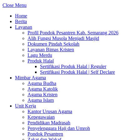
Close Menu
Home
Berita
Layanan
Profil Pondok Pesantren Kab. Semarang 2026
Alih Fungsi Musola Menjadi Masjid
Dokumen Pindah Sekolah
Layanan Bimas Kristen
Lagu Merdu
Produk Halal
Sertifikasi Produk Halal | Reguler
Sertifikasi Produk Halal | Self Declare
Mimbar Agama
Agama Budha
Agama Katolik
Agama Kristen
Agama Islam
Unit Kerja
Kantor Urusan Agama
Kepegawaian
Pendidikan Madrasah
Penyelenggara Haji dan Umroh
Pondok Pesantren
Zakat dan Wakaf