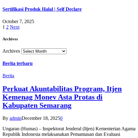
Sertifikasi Produk Halal | Self Declare
October 7, 2025
1
2
Next
Archives
Archives
Berita terbaru
Berita
Perkuat Akuntabilitas Program, Itjen
Kemenag Monev Asta Protas di
Kabupaten Semarang
By
admin
December 18, 2025
0
Ungaran (Humas) – Inspektorat Jenderal (Itjen) Kementerian Agama
Republik Indonesia melaksanakan Pemantauan dan Evaluasi