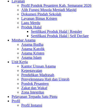
Layanan
Profil Pondok Pesantren Kab. Semarang 2026
Alih Fungsi Musola Menjadi Masjid
Dokumen Pindah Sekolah
Layanan Bimas Kristen
Lagu Merdu
Produk Halal
Sertifikasi Produk Halal | Reguler
Sertifikasi Produk Halal | Self Declare
Mimbar Agama
Agama Budha
Agama Katolik
Agama Kristen
Agama Islam
Unit Kerja
Kantor Urusan Agama
Kepegawaian
Pendidikan Madrasah
Penyelenggara Haji dan Umroh
Pondok Pesantren
Zakat dan Wakaf
Zona Integritas
Pelayanan Terpadu Satu Pintu
Profil
Profil Instansi