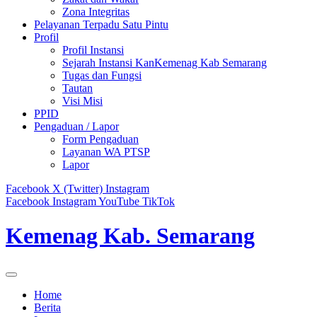
Zona Integritas
Pelayanan Terpadu Satu Pintu
Profil
Profil Instansi
Sejarah Instansi KanKemenag Kab Semarang
Tugas dan Fungsi
Tautan
Visi Misi
PPID
Pengaduan / Lapor
Form Pengaduan
Layanan WA PTSP
Lapor
Facebook
X (Twitter)
Instagram
Facebook
Instagram
YouTube
TikTok
Kemenag Kab. Semarang
Home
Berita