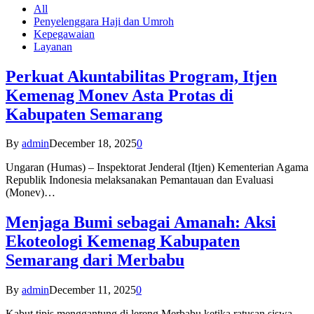
All
Penyelenggara Haji dan Umroh
Kepegawaian
Layanan
Perkuat Akuntabilitas Program, Itjen
Kemenag Monev Asta Protas di
Kabupaten Semarang
By
admin
December 18, 2025
0
Ungaran (Humas) – Inspektorat Jenderal (Itjen) Kementerian Agama
Republik Indonesia melaksanakan Pemantauan dan Evaluasi
(Monev)…
Menjaga Bumi sebagai Amanah: Aksi
Ekoteologi Kemenag Kabupaten
Semarang dari Merbabu
By
admin
December 11, 2025
0
Kabut tipis menggantung di lereng Merbabu ketika ratusan siswa-