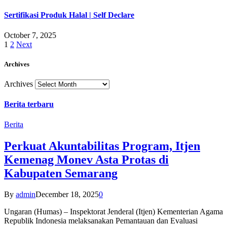
Sertifikasi Produk Halal | Self Declare
October 7, 2025
1
2
Next
Archives
Archives
Berita terbaru
Berita
Perkuat Akuntabilitas Program, Itjen
Kemenag Monev Asta Protas di
Kabupaten Semarang
By
admin
December 18, 2025
0
Ungaran (Humas) – Inspektorat Jenderal (Itjen) Kementerian Agama
Republik Indonesia melaksanakan Pemantauan dan Evaluasi