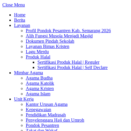
Close Menu
Home
Berita
Layanan
Profil Pondok Pesantren Kab. Semarang 2026
Alih Fungsi Musola Menjadi Masjid
Dokumen Pindah Sekolah
Layanan Bimas Kristen
Lagu Merdu
Produk Halal
Sertifikasi Produk Halal | Reguler
Sertifikasi Produk Halal | Self Declare
Mimbar Agama
Agama Budha
Agama Katolik
Agama Kristen
Agama Islam
Unit Kerja
Kantor Urusan Agama
Kepegawaian
Pendidikan Madrasah
Penyelenggara Haji dan Umroh
Pondok Pesantren
Zakat dan Wakaf