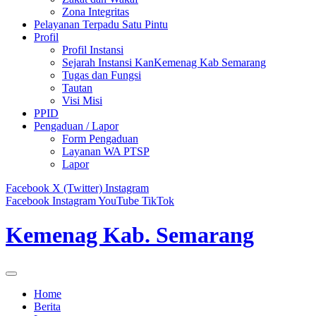
Zona Integritas
Pelayanan Terpadu Satu Pintu
Profil
Profil Instansi
Sejarah Instansi KanKemenag Kab Semarang
Tugas dan Fungsi
Tautan
Visi Misi
PPID
Pengaduan / Lapor
Form Pengaduan
Layanan WA PTSP
Lapor
Facebook
X (Twitter)
Instagram
Facebook
Instagram
YouTube
TikTok
Kemenag Kab. Semarang
Home
Berita