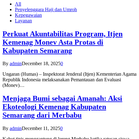
All
Penyelenggara Haji dan Umroh
Kepegawaian
Layanan
Perkuat Akuntabilitas Program, Itjen
Kemenag Monev Asta Protas di
Kabupaten Semarang
By
admin
December 18, 2025
0
Ungaran (Humas) – Inspektorat Jenderal (Itjen) Kementerian Agama
Republik Indonesia melaksanakan Pemantauan dan Evaluasi
(Monev)…
Menjaga Bumi sebagai Amanah: Aksi
Ekoteologi Kemenag Kabupaten
Semarang dari Merbabu
By
admin
December 11, 2025
0
Kabut tipis menggantung di lereng Merbabu ketika ratusan siswa-