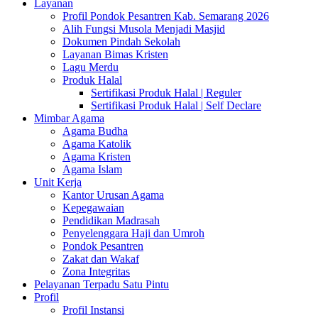
Layanan
Profil Pondok Pesantren Kab. Semarang 2026
Alih Fungsi Musola Menjadi Masjid
Dokumen Pindah Sekolah
Layanan Bimas Kristen
Lagu Merdu
Produk Halal
Sertifikasi Produk Halal | Reguler
Sertifikasi Produk Halal | Self Declare
Mimbar Agama
Agama Budha
Agama Katolik
Agama Kristen
Agama Islam
Unit Kerja
Kantor Urusan Agama
Kepegawaian
Pendidikan Madrasah
Penyelenggara Haji dan Umroh
Pondok Pesantren
Zakat dan Wakaf
Zona Integritas
Pelayanan Terpadu Satu Pintu
Profil
Profil Instansi