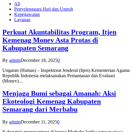
All
Penyelenggara Haji dan Umroh
Kepegawaian
Layanan
Perkuat Akuntabilitas Program, Itjen
Kemenag Monev Asta Protas di
Kabupaten Semarang
By
admin
December 18, 2025
0
Ungaran (Humas) – Inspektorat Jenderal (Itjen) Kementerian Agama
Republik Indonesia melaksanakan Pemantauan dan Evaluasi
(Monev)…
Menjaga Bumi sebagai Amanah: Aksi
Ekoteologi Kemenag Kabupaten
Semarang dari Merbabu
By
admin
December 11, 2025
0
Kabut tipis menggantung di lereng Merbabu ketika ratusan siswa-