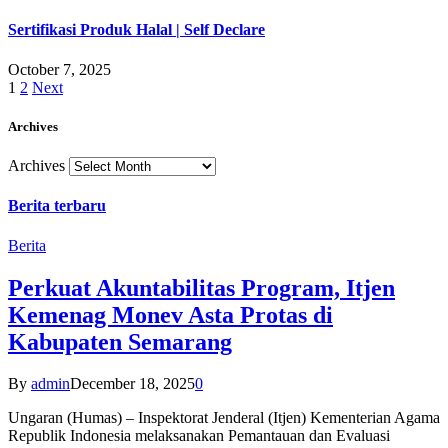
Sertifikasi Produk Halal | Self Declare
October 7, 2025
1
2
Next
Archives
Archives
Berita terbaru
Berita
Perkuat Akuntabilitas Program, Itjen
Kemenag Monev Asta Protas di
Kabupaten Semarang
By
admin
December 18, 2025
0
Ungaran (Humas) – Inspektorat Jenderal (Itjen) Kementerian Agama
Republik Indonesia melaksanakan Pemantauan dan Evaluasi