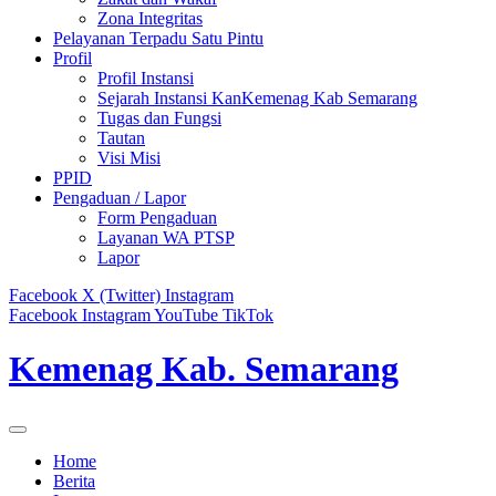
Zona Integritas
Pelayanan Terpadu Satu Pintu
Profil
Profil Instansi
Sejarah Instansi KanKemenag Kab Semarang
Tugas dan Fungsi
Tautan
Visi Misi
PPID
Pengaduan / Lapor
Form Pengaduan
Layanan WA PTSP
Lapor
Facebook
X (Twitter)
Instagram
Facebook
Instagram
YouTube
TikTok
Kemenag Kab. Semarang
Home
Berita