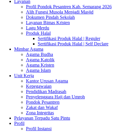
Layanan
Profil Pondok Pesantren Kab. Semarang 2026
Alih Fungsi Musola Menjadi Masjid
Dokumen Pindah Sekolah
Layanan Bimas Kristen
Lagu Merdu
Produk Halal
Sertifikasi Produk Halal | Reguler
Sertifikasi Produk Halal | Self Declare
Mimbar Agama
Agama Budha
Agama Katolik
Agama Kristen
Agama Islam
Unit Kerja
Kantor Urusan Agama
Kepegawaian
Pendidikan Madrasah
Penyelenggara Haji dan Umroh
Pondok Pesantren
Zakat dan Wakaf
Zona Integritas
Pelayanan Terpadu Satu Pintu
Profil
Profil Instansi