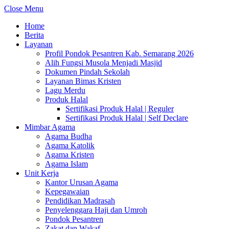
Close Menu
Home
Berita
Layanan
Profil Pondok Pesantren Kab. Semarang 2026
Alih Fungsi Musola Menjadi Masjid
Dokumen Pindah Sekolah
Layanan Bimas Kristen
Lagu Merdu
Produk Halal
Sertifikasi Produk Halal | Reguler
Sertifikasi Produk Halal | Self Declare
Mimbar Agama
Agama Budha
Agama Katolik
Agama Kristen
Agama Islam
Unit Kerja
Kantor Urusan Agama
Kepegawaian
Pendidikan Madrasah
Penyelenggara Haji dan Umroh
Pondok Pesantren
Zakat dan Wakaf