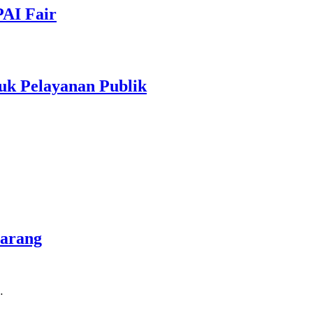
PAI Fair
uk Pelayanan Publik
marang
…