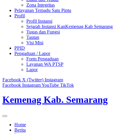
Zona Integritas
Pelayanan Terpadu Satu Pintu
Profil
Profil Instansi
Sejarah Instansi KanKemenag Kab Semarang
Tugas dan Fungsi
Tautan
Visi Misi
PPID
Pengaduan / Lapor
Form Pengaduan
Layanan WA PTSP
Lapor
Facebook
X (Twitter)
Instagram
Facebook
Instagram
YouTube
TikTok
Kemenag Kab. Semarang
Home
Berita