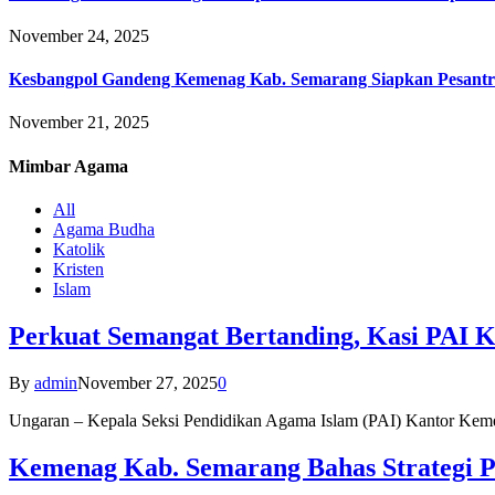
November 24, 2025
Kesbangpol Gandeng Kemenag Kab. Semarang Siapkan Pesantr
November 21, 2025
Mimbar
Agama
All
Agama Budha
Katolik
Kristen
Islam
Perkuat Semangat Bertanding, Kasi PAI 
By
admin
November 27, 2025
0
Ungaran – Kepala Seksi Pendidikan Agama Islam (PAI) Kantor K
Kemenag Kab. Semarang Bahas Strategi P