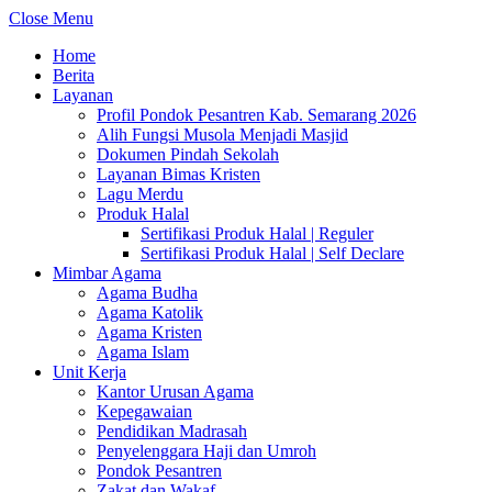
Close Menu
Home
Berita
Layanan
Profil Pondok Pesantren Kab. Semarang 2026
Alih Fungsi Musola Menjadi Masjid
Dokumen Pindah Sekolah
Layanan Bimas Kristen
Lagu Merdu
Produk Halal
Sertifikasi Produk Halal | Reguler
Sertifikasi Produk Halal | Self Declare
Mimbar Agama
Agama Budha
Agama Katolik
Agama Kristen
Agama Islam
Unit Kerja
Kantor Urusan Agama
Kepegawaian
Pendidikan Madrasah
Penyelenggara Haji dan Umroh
Pondok Pesantren
Zakat dan Wakaf