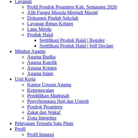
Layanan
Profil Pondok Pesantren Kab. Semarang 2026
Alih Fungsi Musola Menjadi Masjid
Dokumen Pindah Sekolah
Layanan Bimas Kristen
Lagu Merdu
Produk Halal
Sertifikasi Produk Halal | Reguler
Sertifikasi Produk Halal | Self Declare
Mimbar Agama
Agama Budha
Agama Katolik
Agama Kristen
Agama Islam
Unit Kerja
Kantor Urusan Agama
Kepegawaian
Pendidikan Madrasah
Penyelenggara Haji dan Umroh
Pondok Pesantren
Zakat dan Wakaf
Zona Integritas
Pelayanan Terpadu Satu Pintu
Profil
Profil Instansi