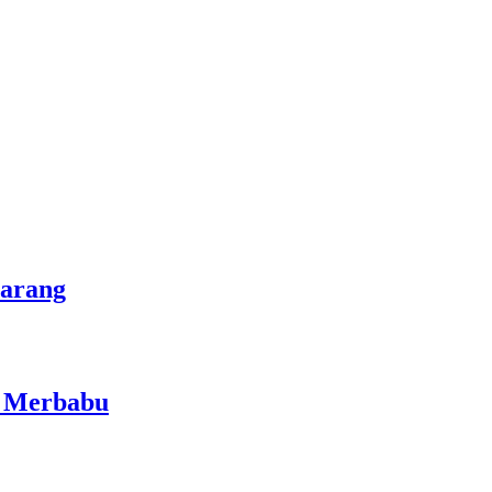
marang
i Merbabu