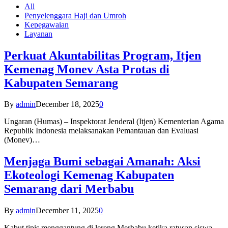
All
Penyelenggara Haji dan Umroh
Kepegawaian
Layanan
Perkuat Akuntabilitas Program, Itjen
Kemenag Monev Asta Protas di
Kabupaten Semarang
By
admin
December 18, 2025
0
Ungaran (Humas) – Inspektorat Jenderal (Itjen) Kementerian Agama
Republik Indonesia melaksanakan Pemantauan dan Evaluasi
(Monev)…
Menjaga Bumi sebagai Amanah: Aksi
Ekoteologi Kemenag Kabupaten
Semarang dari Merbabu
By
admin
December 11, 2025
0
Kabut tipis menggantung di lereng Merbabu ketika ratusan siswa-