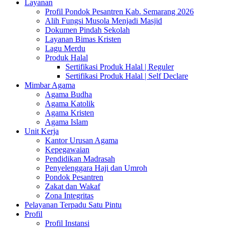
Layanan
Profil Pondok Pesantren Kab. Semarang 2026
Alih Fungsi Musola Menjadi Masjid
Dokumen Pindah Sekolah
Layanan Bimas Kristen
Lagu Merdu
Produk Halal
Sertifikasi Produk Halal | Reguler
Sertifikasi Produk Halal | Self Declare
Mimbar Agama
Agama Budha
Agama Katolik
Agama Kristen
Agama Islam
Unit Kerja
Kantor Urusan Agama
Kepegawaian
Pendidikan Madrasah
Penyelenggara Haji dan Umroh
Pondok Pesantren
Zakat dan Wakaf
Zona Integritas
Pelayanan Terpadu Satu Pintu
Profil
Profil Instansi