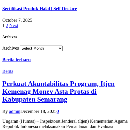
Sertifikasi Produk Halal | Self Declare
October 7, 2025
1
2
Next
Archives
Archives
Berita terbaru
Berita
Perkuat Akuntabilitas Program, Itjen
Kemenag Monev Asta Protas di
Kabupaten Semarang
By
admin
December 18, 2025
0
Ungaran (Humas) – Inspektorat Jenderal (Itjen) Kementerian Agama
Republik Indonesia melaksanakan Pemantauan dan Evaluasi