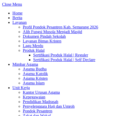
Close Menu
Home
Berita
Layanan
Profil Pondok Pesantren Kab. Semarang 2026
Alih Fungsi Musola Menjadi Masjid
Dokumen Pindah Sekolah
Layanan Bimas Kristen
Lagu Merdu
Produk Halal
Sertifikasi Produk Halal | Reguler
Sertifikasi Produk Halal | Self Declare
Mimbar Agama
Agama Budha
Agama Katolik
Agama Kristen
Agama Islam
Unit Kerja
Kantor Urusan Agama
Kepegawaian
Pendidikan Madrasah
Penyelenggara Haji dan Umroh
Pondok Pesantren
Zakat dan Wakaf