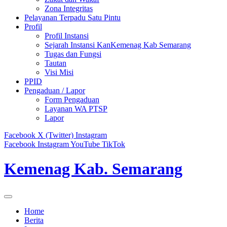
Zona Integritas
Pelayanan Terpadu Satu Pintu
Profil
Profil Instansi
Sejarah Instansi KanKemenag Kab Semarang
Tugas dan Fungsi
Tautan
Visi Misi
PPID
Pengaduan / Lapor
Form Pengaduan
Layanan WA PTSP
Lapor
Facebook
X (Twitter)
Instagram
Facebook
Instagram
YouTube
TikTok
Kemenag Kab. Semarang
Home
Berita