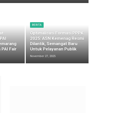
BERITA
at
Optimalisasi Formasi PPPK
 PAI
2025: ASN Kemenag Resmi
emarang
Dilantik, Semangat Baru
 PAI Fair
Untuk Pelayanan Publik
November 27, 2025