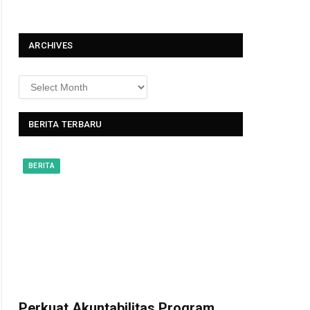
t
ARCHIVES
BERITA TERBARU
BERITA
Perkuat Akuntabilitas Program,