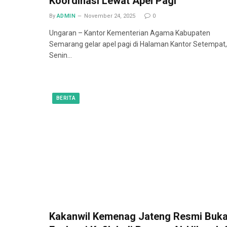
Koordinasi Lewat Apel Pagi
By
ADMIN
November 24, 2025
0
Ungaran – Kantor Kementerian Agama Kabupaten
Semarang gelar apel pagi di Halaman Kantor Setempat,
Senin…
BERITA
Kakanwil Kemenag Jateng Resmi Buk