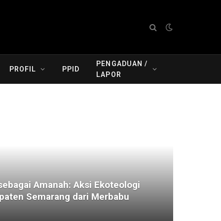
PENGADUAN /
PROFIL
PPID
LAPOR
ebagai Amanah: Aksi Ekoteologi
aten Semarang dari Merbabu