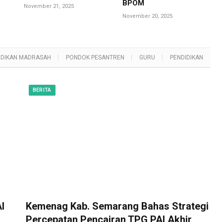
BPOM
November 21, 2025
November 20, 2025
IDIKAN MADRASAH
PONDOK PESANTREN
GURU
PENDIDIKAN
BERITA
I
Kemenag Kab. Semarang Bahas Strategi
Percepatan Pencairan TPG PAI Akhir