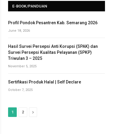
E-BOOK/PANDUAN
Profil Pondok Pesantren Kab. Semarang 2026
June 18, 2026
Hasil Survei Persepsi Anti Korupsi (SPAK) dan
Survei Persepsi Kualitas Pelayanan (SPKP)
Triwulan 3 – 2025
November 5, 2025
Sertifikasi Produk Halal | Self Declare
October 7, 2025
N
1
2
e
x