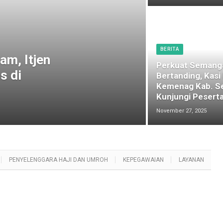
BERITA
am, Itjen
Perkuat Semang
s di
Bertanding, Kasi
Kemenag Kab. S
Kunjungi Peserta
November 27, 2025
PENYELENGGARA HAJI DAN UMROH
KEPEGAWAIAN
LAYANAN