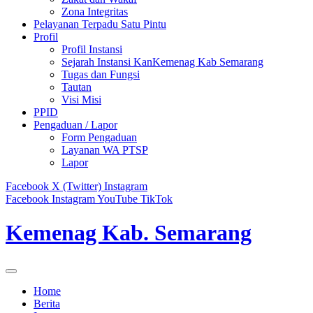
Zona Integritas
Pelayanan Terpadu Satu Pintu
Profil
Profil Instansi
Sejarah Instansi KanKemenag Kab Semarang
Tugas dan Fungsi
Tautan
Visi Misi
PPID
Pengaduan / Lapor
Form Pengaduan
Layanan WA PTSP
Lapor
Facebook
X (Twitter)
Instagram
Facebook
Instagram
YouTube
TikTok
Kemenag Kab. Semarang
Home
Berita