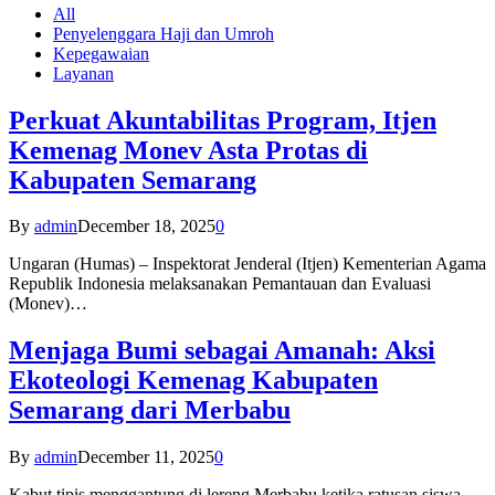
All
Penyelenggara Haji dan Umroh
Kepegawaian
Layanan
Perkuat Akuntabilitas Program, Itjen
Kemenag Monev Asta Protas di
Kabupaten Semarang
By
admin
December 18, 2025
0
Ungaran (Humas) – Inspektorat Jenderal (Itjen) Kementerian Agama
Republik Indonesia melaksanakan Pemantauan dan Evaluasi
(Monev)…
Menjaga Bumi sebagai Amanah: Aksi
Ekoteologi Kemenag Kabupaten
Semarang dari Merbabu
By
admin
December 11, 2025
0
Kabut tipis menggantung di lereng Merbabu ketika ratusan siswa-