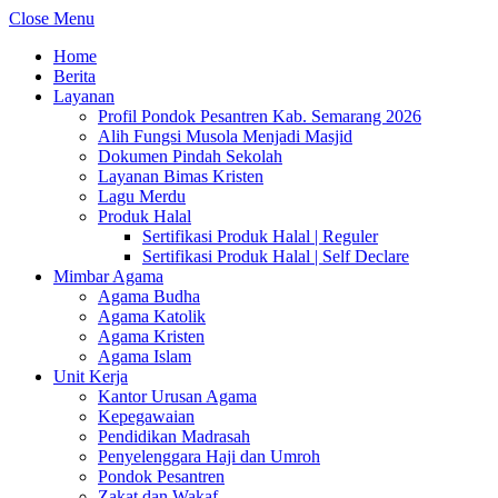
Close Menu
Home
Berita
Layanan
Profil Pondok Pesantren Kab. Semarang 2026
Alih Fungsi Musola Menjadi Masjid
Dokumen Pindah Sekolah
Layanan Bimas Kristen
Lagu Merdu
Produk Halal
Sertifikasi Produk Halal | Reguler
Sertifikasi Produk Halal | Self Declare
Mimbar Agama
Agama Budha
Agama Katolik
Agama Kristen
Agama Islam
Unit Kerja
Kantor Urusan Agama
Kepegawaian
Pendidikan Madrasah
Penyelenggara Haji dan Umroh
Pondok Pesantren
Zakat dan Wakaf