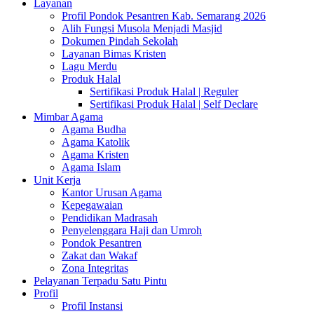
Layanan
Profil Pondok Pesantren Kab. Semarang 2026
Alih Fungsi Musola Menjadi Masjid
Dokumen Pindah Sekolah
Layanan Bimas Kristen
Lagu Merdu
Produk Halal
Sertifikasi Produk Halal | Reguler
Sertifikasi Produk Halal | Self Declare
Mimbar Agama
Agama Budha
Agama Katolik
Agama Kristen
Agama Islam
Unit Kerja
Kantor Urusan Agama
Kepegawaian
Pendidikan Madrasah
Penyelenggara Haji dan Umroh
Pondok Pesantren
Zakat dan Wakaf
Zona Integritas
Pelayanan Terpadu Satu Pintu
Profil
Profil Instansi