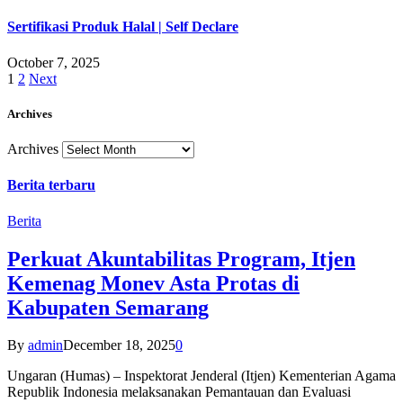
Sertifikasi Produk Halal | Self Declare
October 7, 2025
1
2
Next
Archives
Archives
Berita terbaru
Berita
Perkuat Akuntabilitas Program, Itjen
Kemenag Monev Asta Protas di
Kabupaten Semarang
By
admin
December 18, 2025
0
Ungaran (Humas) – Inspektorat Jenderal (Itjen) Kementerian Agama
Republik Indonesia melaksanakan Pemantauan dan Evaluasi