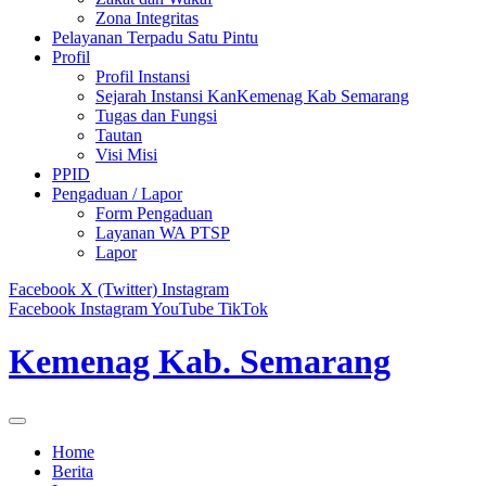
Zona Integritas
Pelayanan Terpadu Satu Pintu
Profil
Profil Instansi
Sejarah Instansi KanKemenag Kab Semarang
Tugas dan Fungsi
Tautan
Visi Misi
PPID
Pengaduan / Lapor
Form Pengaduan
Layanan WA PTSP
Lapor
Facebook
X (Twitter)
Instagram
Facebook
Instagram
YouTube
TikTok
Kemenag Kab. Semarang
Home
Berita