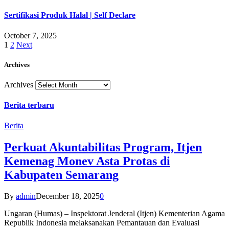
Sertifikasi Produk Halal | Self Declare
October 7, 2025
1
2
Next
Archives
Archives
Berita terbaru
Berita
Perkuat Akuntabilitas Program, Itjen
Kemenag Monev Asta Protas di
Kabupaten Semarang
By
admin
December 18, 2025
0
Ungaran (Humas) – Inspektorat Jenderal (Itjen) Kementerian Agama
Republik Indonesia melaksanakan Pemantauan dan Evaluasi