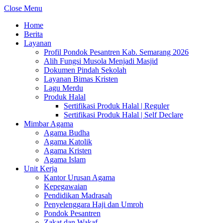
Close Menu
Home
Berita
Layanan
Profil Pondok Pesantren Kab. Semarang 2026
Alih Fungsi Musola Menjadi Masjid
Dokumen Pindah Sekolah
Layanan Bimas Kristen
Lagu Merdu
Produk Halal
Sertifikasi Produk Halal | Reguler
Sertifikasi Produk Halal | Self Declare
Mimbar Agama
Agama Budha
Agama Katolik
Agama Kristen
Agama Islam
Unit Kerja
Kantor Urusan Agama
Kepegawaian
Pendidikan Madrasah
Penyelenggara Haji dan Umroh
Pondok Pesantren
Zakat dan Wakaf