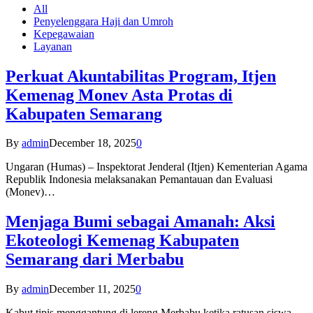
All
Penyelenggara Haji dan Umroh
Kepegawaian
Layanan
Perkuat Akuntabilitas Program, Itjen
Kemenag Monev Asta Protas di
Kabupaten Semarang
By
admin
December 18, 2025
0
Ungaran (Humas) – Inspektorat Jenderal (Itjen) Kementerian Agama
Republik Indonesia melaksanakan Pemantauan dan Evaluasi
(Monev)…
Menjaga Bumi sebagai Amanah: Aksi
Ekoteologi Kemenag Kabupaten
Semarang dari Merbabu
By
admin
December 11, 2025
0
Kabut tipis menggantung di lereng Merbabu ketika ratusan siswa-