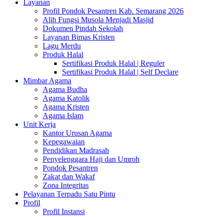
Layanan
Profil Pondok Pesantren Kab. Semarang 2026
Alih Fungsi Musola Menjadi Masjid
Dokumen Pindah Sekolah
Layanan Bimas Kristen
Lagu Merdu
Produk Halal
Sertifikasi Produk Halal | Reguler
Sertifikasi Produk Halal | Self Declare
Mimbar Agama
Agama Budha
Agama Katolik
Agama Kristen
Agama Islam
Unit Kerja
Kantor Urusan Agama
Kepegawaian
Pendidikan Madrasah
Penyelenggara Haji dan Umroh
Pondok Pesantren
Zakat dan Wakaf
Zona Integritas
Pelayanan Terpadu Satu Pintu
Profil
Profil Instansi