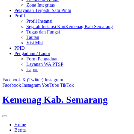
Zona Integritas
Pelayanan Terpadu Satu Pintu
Profil
Profil Instansi
Sejarah Instansi KanKemenag Kab Semarang
Tugas dan Fungsi
Tautan
Visi Misi
PPID
Pengaduan / Lapor
Form Pengaduan
Layanan WA PTSP
Lapor
Facebook
X (Twitter)
Instagram
Facebook
Instagram
YouTube
TikTok
Kemenag Kab. Semarang
Home
Berita