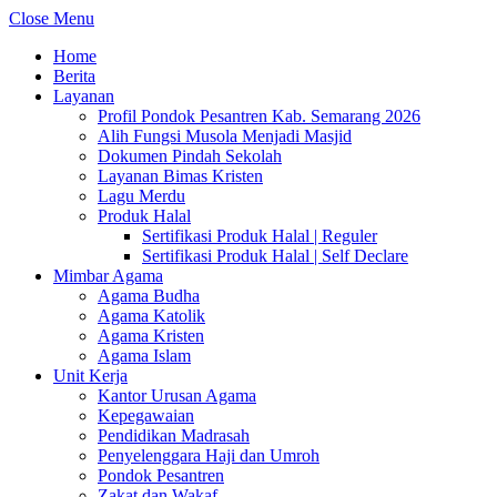
Close Menu
Home
Berita
Layanan
Profil Pondok Pesantren Kab. Semarang 2026
Alih Fungsi Musola Menjadi Masjid
Dokumen Pindah Sekolah
Layanan Bimas Kristen
Lagu Merdu
Produk Halal
Sertifikasi Produk Halal | Reguler
Sertifikasi Produk Halal | Self Declare
Mimbar Agama
Agama Budha
Agama Katolik
Agama Kristen
Agama Islam
Unit Kerja
Kantor Urusan Agama
Kepegawaian
Pendidikan Madrasah
Penyelenggara Haji dan Umroh
Pondok Pesantren
Zakat dan Wakaf