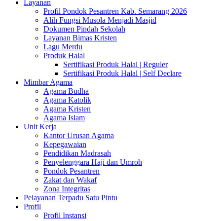
Layanan
Profil Pondok Pesantren Kab. Semarang 2026
Alih Fungsi Musola Menjadi Masjid
Dokumen Pindah Sekolah
Layanan Bimas Kristen
Lagu Merdu
Produk Halal
Sertifikasi Produk Halal | Reguler
Sertifikasi Produk Halal | Self Declare
Mimbar Agama
Agama Budha
Agama Katolik
Agama Kristen
Agama Islam
Unit Kerja
Kantor Urusan Agama
Kepegawaian
Pendidikan Madrasah
Penyelenggara Haji dan Umroh
Pondok Pesantren
Zakat dan Wakaf
Zona Integritas
Pelayanan Terpadu Satu Pintu
Profil
Profil Instansi