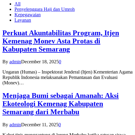
All
Penyelenggara Haji dan Umroh
Kepegawaian
Layanan
Perkuat Akuntabilitas Program, Itjen
Kemenag Monev Asta Protas di
Kabupaten Semarang
By
admin
December 18, 2025
0
Ungaran (Humas) – Inspektorat Jenderal (Itjen) Kementerian Agama
Republik Indonesia melaksanakan Pemantauan dan Evaluasi
(Monev)…
Menjaga Bumi sebagai Amanah: Aksi
Ekoteologi Kemenag Kabupaten
Semarang dari Merbabu
By
admin
December 11, 2025
0
Kabut tipis menggantung di lereng Merbabu ketika ratusan siswa-