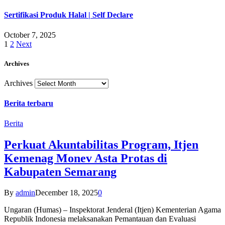
Sertifikasi Produk Halal | Self Declare
October 7, 2025
1
2
Next
Archives
Archives
Berita terbaru
Berita
Perkuat Akuntabilitas Program, Itjen
Kemenag Monev Asta Protas di
Kabupaten Semarang
By
admin
December 18, 2025
0
Ungaran (Humas) – Inspektorat Jenderal (Itjen) Kementerian Agama
Republik Indonesia melaksanakan Pemantauan dan Evaluasi