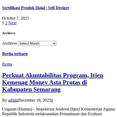
Sertifikasi Produk Halal | Self Declare
October 7, 2025
1
2
Next
Archives
Archives
Berita terbaru
Berita
Perkuat Akuntabilitas Program, Itjen
Kemenag Monev Asta Protas di
Kabupaten Semarang
By
admin
December 18, 2025
0
Ungaran (Humas) – Inspektorat Jenderal (Itjen) Kementerian Agama
Republik Indonesia melaksanakan Pemantauan dan Evaluasi