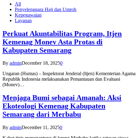
All
Penyelenggara Haji dan Umroh
Kepegawaian
Layanan
Perkuat Akuntabilitas Program, Itjen
Kemenag Monev Asta Protas di
Kabupaten Semarang
By
admin
December 18, 2025
0
Ungaran (Humas) – Inspektorat Jenderal (Itjen) Kementerian Agama
Republik Indonesia melaksanakan Pemantauan dan Evaluasi
(Monev)…
Menjaga Bumi sebagai Amanah: Aksi
Ekoteologi Kemenag Kabupaten
Semarang dari Merbabu
By
admin
December 11, 2025
0
Kabut tipis menggantung di lereng Merbabu ketika ratusan siswa-