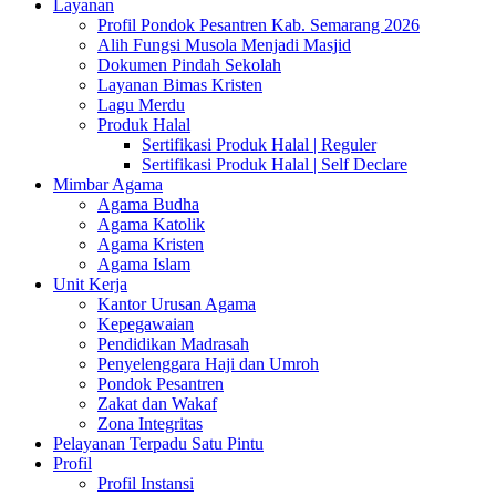
Layanan
Profil Pondok Pesantren Kab. Semarang 2026
Alih Fungsi Musola Menjadi Masjid
Dokumen Pindah Sekolah
Layanan Bimas Kristen
Lagu Merdu
Produk Halal
Sertifikasi Produk Halal | Reguler
Sertifikasi Produk Halal | Self Declare
Mimbar Agama
Agama Budha
Agama Katolik
Agama Kristen
Agama Islam
Unit Kerja
Kantor Urusan Agama
Kepegawaian
Pendidikan Madrasah
Penyelenggara Haji dan Umroh
Pondok Pesantren
Zakat dan Wakaf
Zona Integritas
Pelayanan Terpadu Satu Pintu
Profil
Profil Instansi