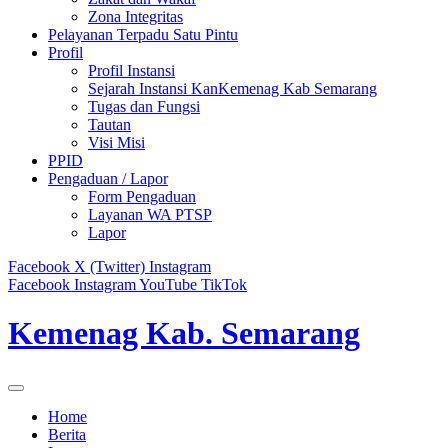
Zona Integritas
Pelayanan Terpadu Satu Pintu
Profil
Profil Instansi
Sejarah Instansi KanKemenag Kab Semarang
Tugas dan Fungsi
Tautan
Visi Misi
PPID
Pengaduan / Lapor
Form Pengaduan
Layanan WA PTSP
Lapor
Facebook
X (Twitter)
Instagram
Facebook
Instagram
YouTube
TikTok
Kemenag Kab. Semarang
Home
Berita