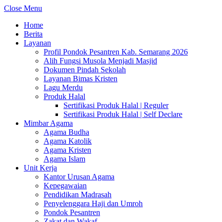
Close Menu
Home
Berita
Layanan
Profil Pondok Pesantren Kab. Semarang 2026
Alih Fungsi Musola Menjadi Masjid
Dokumen Pindah Sekolah
Layanan Bimas Kristen
Lagu Merdu
Produk Halal
Sertifikasi Produk Halal | Reguler
Sertifikasi Produk Halal | Self Declare
Mimbar Agama
Agama Budha
Agama Katolik
Agama Kristen
Agama Islam
Unit Kerja
Kantor Urusan Agama
Kepegawaian
Pendidikan Madrasah
Penyelenggara Haji dan Umroh
Pondok Pesantren
Zakat dan Wakaf