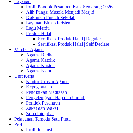
Layanan
Profil Pondok Pesantren Kab. Semarang 2026
Alih Fungsi Musola Menjadi Masjid
Dokumen Pindah Sekolah
Layanan Bimas Kristen
Lagu Merdu
Produk Halal
Sertifikasi Produk Halal | Reguler
Sertifikasi Produk Halal | Self Declare
Mimbar Agama
Agama Budha
Agama Katolik
Agama Kristen
Agama Islam
Unit Kerja
Kantor Urusan Agama
Kepegawaian
Pendidikan Madrasah
Penyelenggara Haji dan Umroh
Pondok Pesantren
Zakat dan Wakaf
Zona Integritas
Pelayanan Terpadu Satu Pintu
Profil
Profil Instansi