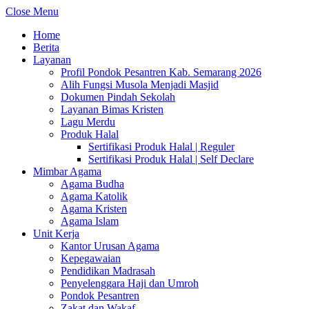
Close Menu
Home
Berita
Layanan
Profil Pondok Pesantren Kab. Semarang 2026
Alih Fungsi Musola Menjadi Masjid
Dokumen Pindah Sekolah
Layanan Bimas Kristen
Lagu Merdu
Produk Halal
Sertifikasi Produk Halal | Reguler
Sertifikasi Produk Halal | Self Declare
Mimbar Agama
Agama Budha
Agama Katolik
Agama Kristen
Agama Islam
Unit Kerja
Kantor Urusan Agama
Kepegawaian
Pendidikan Madrasah
Penyelenggara Haji dan Umroh
Pondok Pesantren
Zakat dan Wakaf