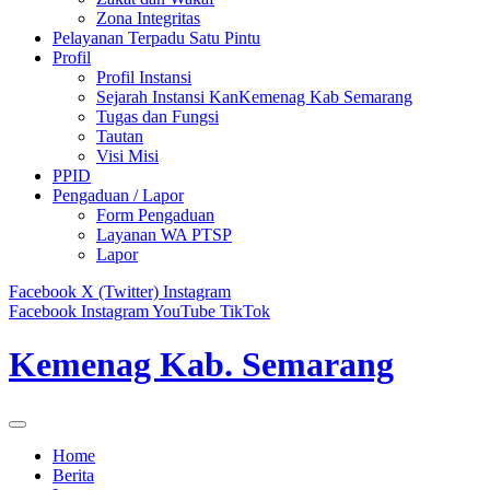
Zona Integritas
Pelayanan Terpadu Satu Pintu
Profil
Profil Instansi
Sejarah Instansi KanKemenag Kab Semarang
Tugas dan Fungsi
Tautan
Visi Misi
PPID
Pengaduan / Lapor
Form Pengaduan
Layanan WA PTSP
Lapor
Facebook
X (Twitter)
Instagram
Facebook
Instagram
YouTube
TikTok
Kemenag Kab. Semarang
Home
Berita