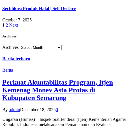
Sertifikasi Produk Halal | Self Declare
October 7, 2025
1
2
Next
Archives
Archives
Berita terbaru
Berita
Perkuat Akuntabilitas Program, Itjen
Kemenag Monev Asta Protas di
Kabupaten Semarang
By
admin
December 18, 2025
0
Ungaran (Humas) – Inspektorat Jenderal (Itjen) Kementerian Agama
Republik Indonesia melaksanakan Pemantauan dan Evaluasi