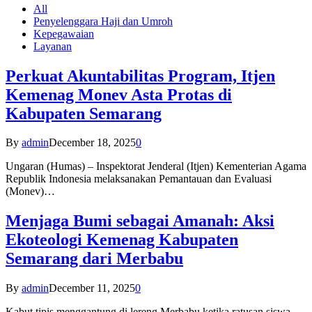
All
Penyelenggara Haji dan Umroh
Kepegawaian
Layanan
Perkuat Akuntabilitas Program, Itjen
Kemenag Monev Asta Protas di
Kabupaten Semarang
By
admin
December 18, 2025
0
Ungaran (Humas) – Inspektorat Jenderal (Itjen) Kementerian Agama
Republik Indonesia melaksanakan Pemantauan dan Evaluasi
(Monev)…
Menjaga Bumi sebagai Amanah: Aksi
Ekoteologi Kemenag Kabupaten
Semarang dari Merbabu
By
admin
December 11, 2025
0
Kabut tipis menggantung di lereng Merbabu ketika ratusan siswa-