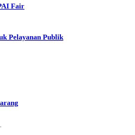
PAI Fair
uk Pelayanan Publik
marang
…