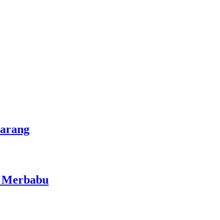
marang
i Merbabu