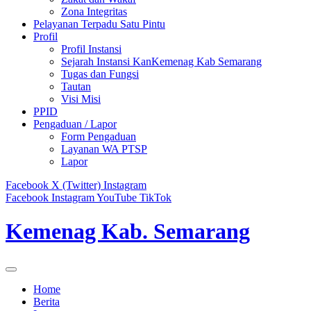
Zona Integritas
Pelayanan Terpadu Satu Pintu
Profil
Profil Instansi
Sejarah Instansi KanKemenag Kab Semarang
Tugas dan Fungsi
Tautan
Visi Misi
PPID
Pengaduan / Lapor
Form Pengaduan
Layanan WA PTSP
Lapor
Facebook
X (Twitter)
Instagram
Facebook
Instagram
YouTube
TikTok
Kemenag Kab. Semarang
Home
Berita