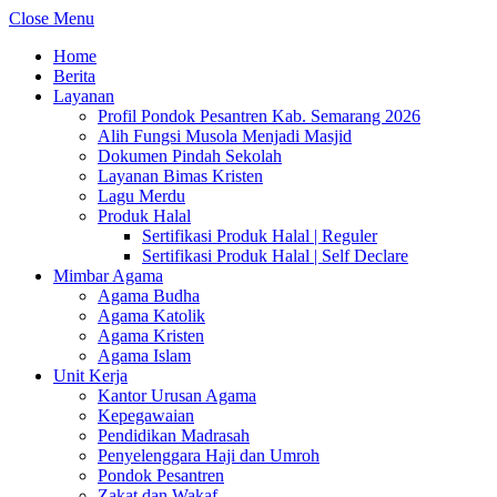
Close Menu
Home
Berita
Layanan
Profil Pondok Pesantren Kab. Semarang 2026
Alih Fungsi Musola Menjadi Masjid
Dokumen Pindah Sekolah
Layanan Bimas Kristen
Lagu Merdu
Produk Halal
Sertifikasi Produk Halal | Reguler
Sertifikasi Produk Halal | Self Declare
Mimbar Agama
Agama Budha
Agama Katolik
Agama Kristen
Agama Islam
Unit Kerja
Kantor Urusan Agama
Kepegawaian
Pendidikan Madrasah
Penyelenggara Haji dan Umroh
Pondok Pesantren
Zakat dan Wakaf