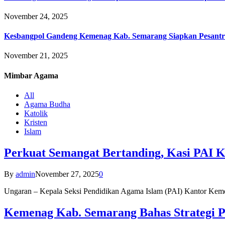
November 24, 2025
Kesbangpol Gandeng Kemenag Kab. Semarang Siapkan Pesantr
November 21, 2025
Mimbar
Agama
All
Agama Budha
Katolik
Kristen
Islam
Perkuat Semangat Bertanding, Kasi PAI 
By
admin
November 27, 2025
0
Ungaran – Kepala Seksi Pendidikan Agama Islam (PAI) Kantor K
Kemenag Kab. Semarang Bahas Strategi P