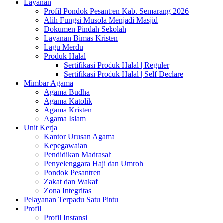
Layanan
Profil Pondok Pesantren Kab. Semarang 2026
Alih Fungsi Musola Menjadi Masjid
Dokumen Pindah Sekolah
Layanan Bimas Kristen
Lagu Merdu
Produk Halal
Sertifikasi Produk Halal | Reguler
Sertifikasi Produk Halal | Self Declare
Mimbar Agama
Agama Budha
Agama Katolik
Agama Kristen
Agama Islam
Unit Kerja
Kantor Urusan Agama
Kepegawaian
Pendidikan Madrasah
Penyelenggara Haji dan Umroh
Pondok Pesantren
Zakat dan Wakaf
Zona Integritas
Pelayanan Terpadu Satu Pintu
Profil
Profil Instansi