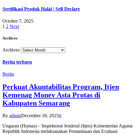
Sertifikasi Produk Halal | Self Declare
October 7, 2025
1
2
Next
Archives
Archives
Berita terbaru
Berita
Perkuat Akuntabilitas Program, Itjen
Kemenag Monev Asta Protas di
Kabupaten Semarang
By
admin
December 18, 2025
0
Ungaran (Humas) – Inspektorat Jenderal (Itjen) Kementerian Agama
Republik Indonesia melaksanakan Pemantauan dan Evaluasi