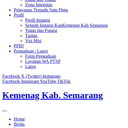
Zona Integritas
Pelayanan Terpadu Satu Pintu
Profil
Profil Instansi
Sejarah Instansi KanKemenag Kab Semarang
Tugas dan Fungsi
Tautan
Visi Misi
PPID
Pengaduan / Lapor
Form Pengaduan
Layanan WA PTSP
Lapor
Facebook
X (Twitter)
Instagram
Facebook
Instagram
YouTube
TikTok
Kemenag Kab. Semarang
Home
Berita