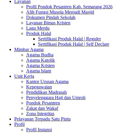
Layanan
Profil Pondok Pesantren Kab. Semarang 2026
Alih Fungsi Musola Menjadi Masjid
Dokumen Pindah Sekolah
Layanan Bimas Kristen
Lagu Merdu
Produk Halal
Sertifikasi Produk Halal | Reguler
Sertifikasi Produk Halal | Self Declare
Mimbar Agama
Agama Budha
Agama Katolik
Agama Kristen
Agama Islam
Unit Kerja
Kantor Urusan Agama
Kepegawaian
Pendidikan Madrasah
Penyelenggara Haji dan Umroh
Pondok Pesantren
Zakat dan Wakaf
Zona Integritas
Pelayanan Terpadu Satu Pintu
Profil
Profil Instansi