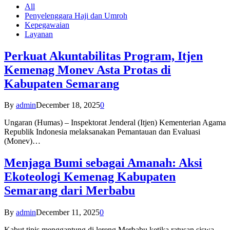
All
Penyelenggara Haji dan Umroh
Kepegawaian
Layanan
Perkuat Akuntabilitas Program, Itjen
Kemenag Monev Asta Protas di
Kabupaten Semarang
By
admin
December 18, 2025
0
Ungaran (Humas) – Inspektorat Jenderal (Itjen) Kementerian Agama
Republik Indonesia melaksanakan Pemantauan dan Evaluasi
(Monev)…
Menjaga Bumi sebagai Amanah: Aksi
Ekoteologi Kemenag Kabupaten
Semarang dari Merbabu
By
admin
December 11, 2025
0
Kabut tipis menggantung di lereng Merbabu ketika ratusan siswa-