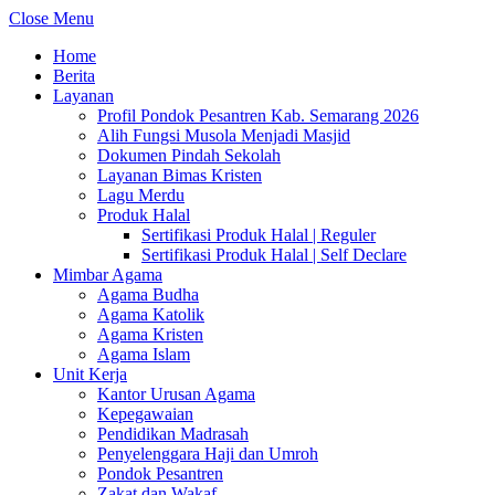
Close Menu
Home
Berita
Layanan
Profil Pondok Pesantren Kab. Semarang 2026
Alih Fungsi Musola Menjadi Masjid
Dokumen Pindah Sekolah
Layanan Bimas Kristen
Lagu Merdu
Produk Halal
Sertifikasi Produk Halal | Reguler
Sertifikasi Produk Halal | Self Declare
Mimbar Agama
Agama Budha
Agama Katolik
Agama Kristen
Agama Islam
Unit Kerja
Kantor Urusan Agama
Kepegawaian
Pendidikan Madrasah
Penyelenggara Haji dan Umroh
Pondok Pesantren
Zakat dan Wakaf