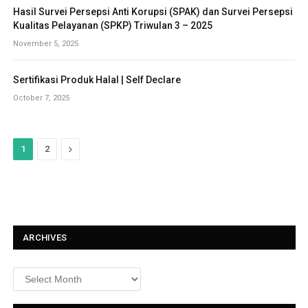
Hasil Survei Persepsi Anti Korupsi (SPAK) dan Survei Persepsi
Kualitas Pelayanan (SPKP) Triwulan 3 – 2025
November 5, 2025
Sertifikasi Produk Halal | Self Declare
October 7, 2025
N
1
2
e
x
t
ARCHIVES