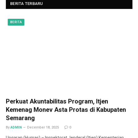
BERITA TERBARU
BERITA
Perkuat Akuntabilitas Program, Itjen
Kemenag Monev Asta Protas di Kabupaten
Semarang
By
ADMIN
December 18, 2025
0
Ungaran (Humas) – Inspektorat Jenderal (Itjen) Kementerian