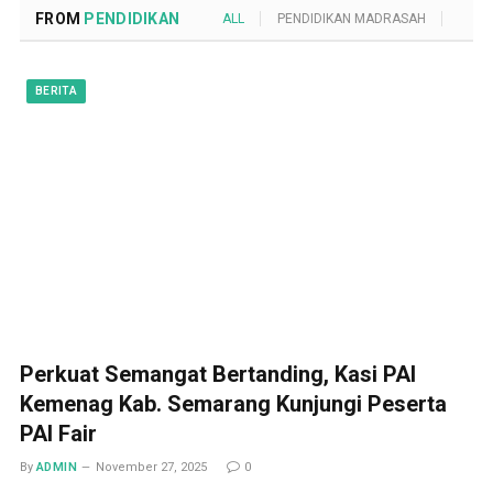
FROM
PENDIDIKAN
ALL
PENDIDIKAN MADRASAH
POND
BERITA
Perkuat Semangat Bertanding, Kasi PAI
Kemenag Kab. Semarang Kunjungi Peserta
PAI Fair
By
ADMIN
November 27, 2025
0