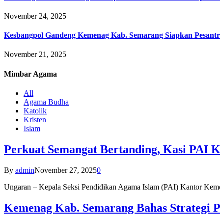
November 24, 2025
Kesbangpol Gandeng Kemenag Kab. Semarang Siapkan Pesantr
November 21, 2025
Mimbar
Agama
All
Agama Budha
Katolik
Kristen
Islam
Perkuat Semangat Bertanding, Kasi PAI 
By
admin
November 27, 2025
0
Ungaran – Kepala Seksi Pendidikan Agama Islam (PAI) Kantor K
Kemenag Kab. Semarang Bahas Strategi P