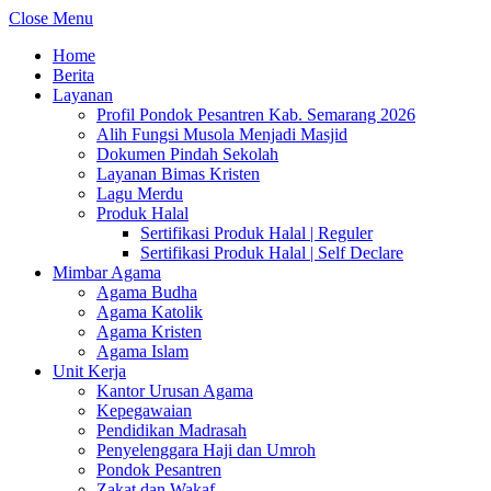
Close Menu
Home
Berita
Layanan
Profil Pondok Pesantren Kab. Semarang 2026
Alih Fungsi Musola Menjadi Masjid
Dokumen Pindah Sekolah
Layanan Bimas Kristen
Lagu Merdu
Produk Halal
Sertifikasi Produk Halal | Reguler
Sertifikasi Produk Halal | Self Declare
Mimbar Agama
Agama Budha
Agama Katolik
Agama Kristen
Agama Islam
Unit Kerja
Kantor Urusan Agama
Kepegawaian
Pendidikan Madrasah
Penyelenggara Haji dan Umroh
Pondok Pesantren
Zakat dan Wakaf