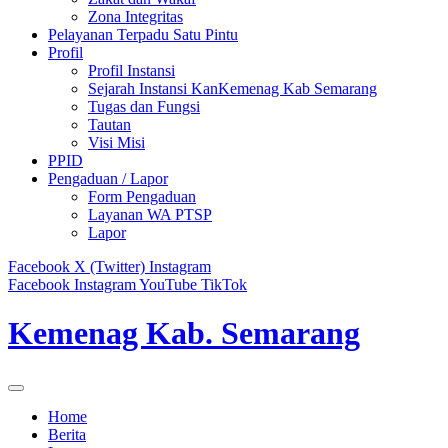
Zona Integritas
Pelayanan Terpadu Satu Pintu
Profil
Profil Instansi
Sejarah Instansi KanKemenag Kab Semarang
Tugas dan Fungsi
Tautan
Visi Misi
PPID
Pengaduan / Lapor
Form Pengaduan
Layanan WA PTSP
Lapor
Facebook
X (Twitter)
Instagram
Facebook
Instagram
YouTube
TikTok
Kemenag Kab. Semarang
Home
Berita