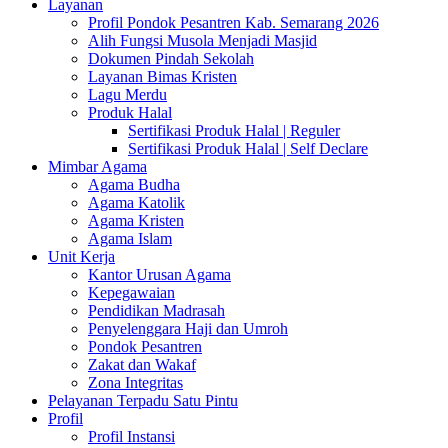
Layanan
Profil Pondok Pesantren Kab. Semarang 2026
Alih Fungsi Musola Menjadi Masjid
Dokumen Pindah Sekolah
Layanan Bimas Kristen
Lagu Merdu
Produk Halal
Sertifikasi Produk Halal | Reguler
Sertifikasi Produk Halal | Self Declare
Mimbar Agama
Agama Budha
Agama Katolik
Agama Kristen
Agama Islam
Unit Kerja
Kantor Urusan Agama
Kepegawaian
Pendidikan Madrasah
Penyelenggara Haji dan Umroh
Pondok Pesantren
Zakat dan Wakaf
Zona Integritas
Pelayanan Terpadu Satu Pintu
Profil
Profil Instansi