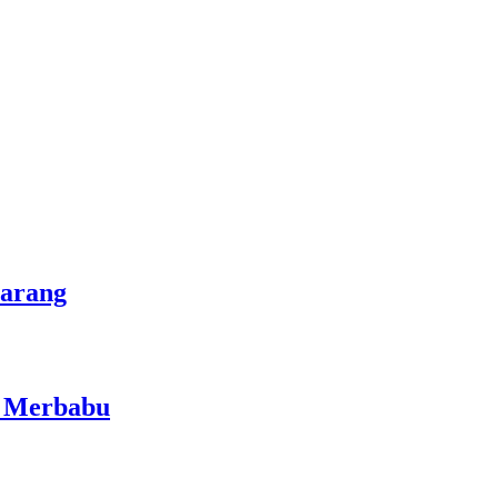
marang
i Merbabu