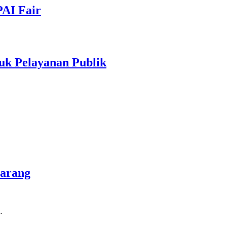
PAI Fair
uk Pelayanan Publik
marang
…