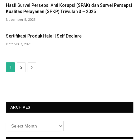
Hasil Survei Persepsi Anti Korupsi (SPAK) dan Survei Persepsi
Kualitas Pelayanan (SPKP) Triwulan 3 – 2025
November 5, 2025
Sertifikasi Produk Halal | Self Declare
October 7, 2025
N
1
2
e
x
t
ARCHIVES