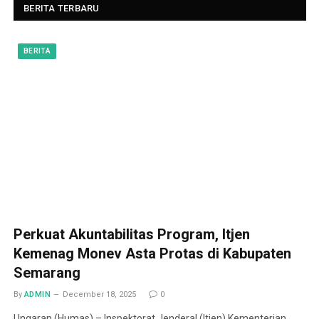
BERITA TERBARU
BERITA
Perkuat Akuntabilitas Program, Itjen
Kemenag Monev Asta Protas di Kabupaten
Semarang
By
ADMIN
December 18, 2025
0
Ungaran (Humas) – Inspektorat Jenderal (Itjen) Kementerian