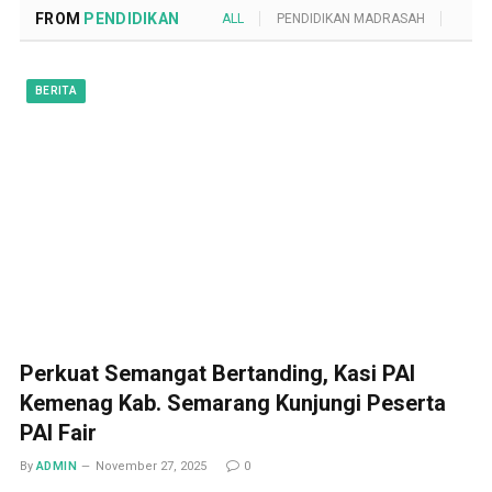
FROM
PENDIDIKAN
ALL
PENDIDIKAN MADRASAH
POND
BERITA
Perkuat Semangat Bertanding, Kasi PAI
Kemenag Kab. Semarang Kunjungi Peserta
PAI Fair
By
ADMIN
November 27, 2025
0