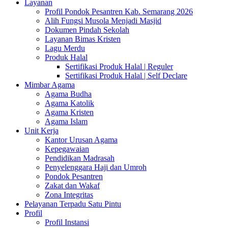
Layanan
Profil Pondok Pesantren Kab. Semarang 2026
Alih Fungsi Musola Menjadi Masjid
Dokumen Pindah Sekolah
Layanan Bimas Kristen
Lagu Merdu
Produk Halal
Sertifikasi Produk Halal | Reguler
Sertifikasi Produk Halal | Self Declare
Mimbar Agama
Agama Budha
Agama Katolik
Agama Kristen
Agama Islam
Unit Kerja
Kantor Urusan Agama
Kepegawaian
Pendidikan Madrasah
Penyelenggara Haji dan Umroh
Pondok Pesantren
Zakat dan Wakaf
Zona Integritas
Pelayanan Terpadu Satu Pintu
Profil
Profil Instansi