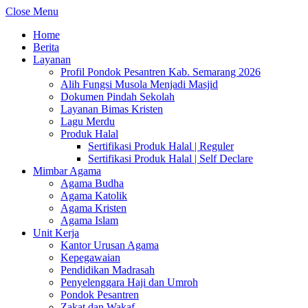
Close Menu
Home
Berita
Layanan
Profil Pondok Pesantren Kab. Semarang 2026
Alih Fungsi Musola Menjadi Masjid
Dokumen Pindah Sekolah
Layanan Bimas Kristen
Lagu Merdu
Produk Halal
Sertifikasi Produk Halal | Reguler
Sertifikasi Produk Halal | Self Declare
Mimbar Agama
Agama Budha
Agama Katolik
Agama Kristen
Agama Islam
Unit Kerja
Kantor Urusan Agama
Kepegawaian
Pendidikan Madrasah
Penyelenggara Haji dan Umroh
Pondok Pesantren
Zakat dan Wakaf