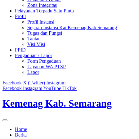
Zona Integritas
Pelayanan Terpadu Satu Pintu
Profil
Profil Instansi
Sejarah Instansi KanKemenag Kab Semarang
Tugas dan Fungsi
Tautan
Visi Misi
PPID
Pengaduan / Lapor
Form Pengaduan
Layanan WA PTSP
Lapor
Facebook
X (Twitter)
Instagram
Facebook
Instagram
YouTube
TikTok
Kemenag Kab. Semarang
Home
Berita