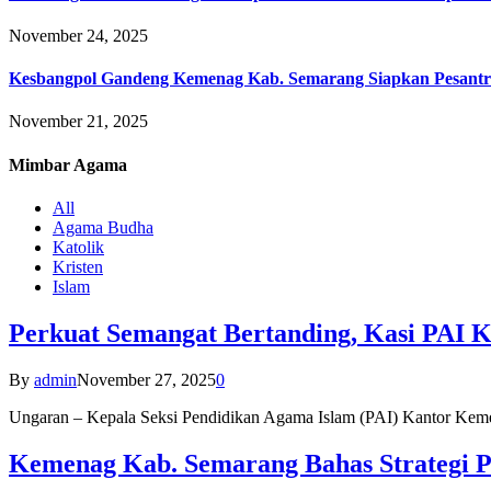
November 24, 2025
Kesbangpol Gandeng Kemenag Kab. Semarang Siapkan Pesantr
November 21, 2025
Mimbar
Agama
All
Agama Budha
Katolik
Kristen
Islam
Perkuat Semangat Bertanding, Kasi PAI 
By
admin
November 27, 2025
0
Ungaran – Kepala Seksi Pendidikan Agama Islam (PAI) Kantor K
Kemenag Kab. Semarang Bahas Strategi P