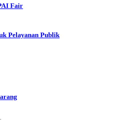
PAI Fair
uk Pelayanan Publik
marang
…