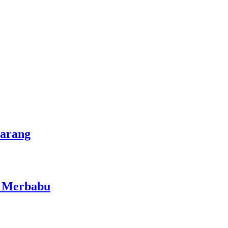
marang
i Merbabu