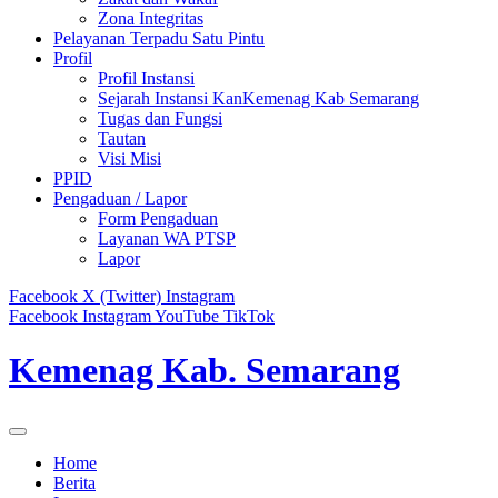
Zona Integritas
Pelayanan Terpadu Satu Pintu
Profil
Profil Instansi
Sejarah Instansi KanKemenag Kab Semarang
Tugas dan Fungsi
Tautan
Visi Misi
PPID
Pengaduan / Lapor
Form Pengaduan
Layanan WA PTSP
Lapor
Facebook
X (Twitter)
Instagram
Facebook
Instagram
YouTube
TikTok
Kemenag Kab. Semarang
Home
Berita