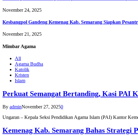
November 24, 2025
Kesbangpol Gandeng Kemenag Kab. Semarang Siapkan Pesantr
November 21, 2025
Mimbar
Agama
All
Agama Budha
Katolik
Kristen
Islam
Perkuat Semangat Bertanding, Kasi PAI 
By
admin
November 27, 2025
0
Ungaran – Kepala Seksi Pendidikan Agama Islam (PAI) Kantor K
Kemenag Kab. Semarang Bahas Strategi P