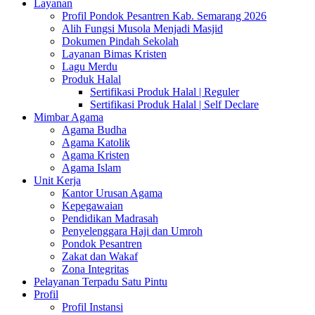
Layanan
Profil Pondok Pesantren Kab. Semarang 2026
Alih Fungsi Musola Menjadi Masjid
Dokumen Pindah Sekolah
Layanan Bimas Kristen
Lagu Merdu
Produk Halal
Sertifikasi Produk Halal | Reguler
Sertifikasi Produk Halal | Self Declare
Mimbar Agama
Agama Budha
Agama Katolik
Agama Kristen
Agama Islam
Unit Kerja
Kantor Urusan Agama
Kepegawaian
Pendidikan Madrasah
Penyelenggara Haji dan Umroh
Pondok Pesantren
Zakat dan Wakaf
Zona Integritas
Pelayanan Terpadu Satu Pintu
Profil
Profil Instansi