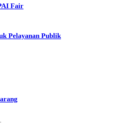
PAI Fair
uk Pelayanan Publik
marang
…