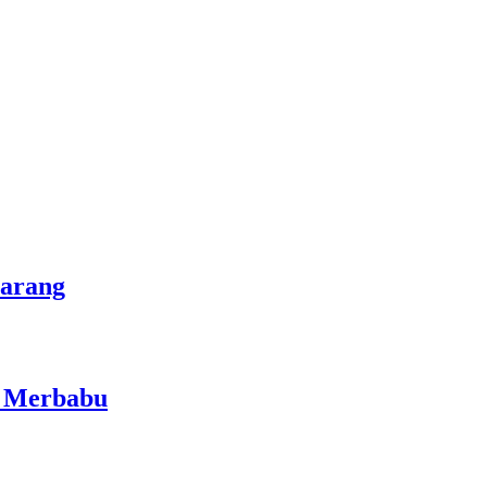
marang
i Merbabu