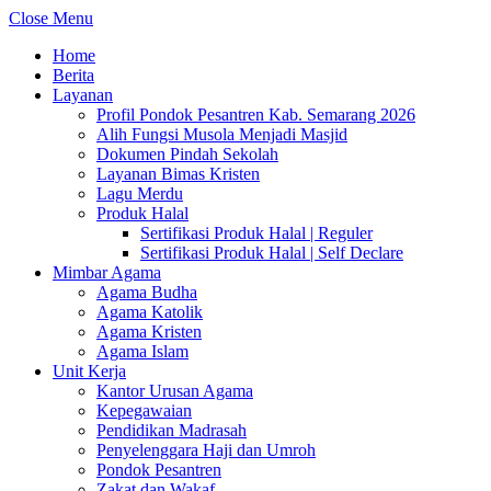
Close Menu
Home
Berita
Layanan
Profil Pondok Pesantren Kab. Semarang 2026
Alih Fungsi Musola Menjadi Masjid
Dokumen Pindah Sekolah
Layanan Bimas Kristen
Lagu Merdu
Produk Halal
Sertifikasi Produk Halal | Reguler
Sertifikasi Produk Halal | Self Declare
Mimbar Agama
Agama Budha
Agama Katolik
Agama Kristen
Agama Islam
Unit Kerja
Kantor Urusan Agama
Kepegawaian
Pendidikan Madrasah
Penyelenggara Haji dan Umroh
Pondok Pesantren
Zakat dan Wakaf