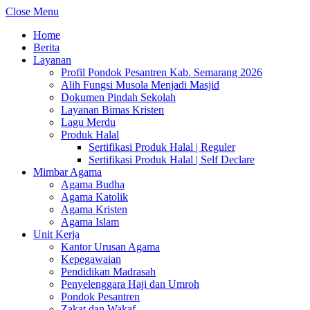
Close Menu
Home
Berita
Layanan
Profil Pondok Pesantren Kab. Semarang 2026
Alih Fungsi Musola Menjadi Masjid
Dokumen Pindah Sekolah
Layanan Bimas Kristen
Lagu Merdu
Produk Halal
Sertifikasi Produk Halal | Reguler
Sertifikasi Produk Halal | Self Declare
Mimbar Agama
Agama Budha
Agama Katolik
Agama Kristen
Agama Islam
Unit Kerja
Kantor Urusan Agama
Kepegawaian
Pendidikan Madrasah
Penyelenggara Haji dan Umroh
Pondok Pesantren
Zakat dan Wakaf