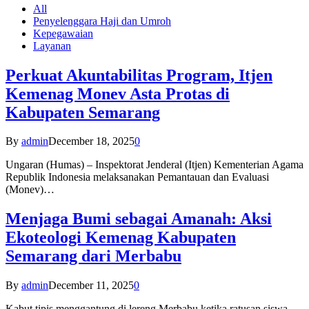
All
Penyelenggara Haji dan Umroh
Kepegawaian
Layanan
Perkuat Akuntabilitas Program, Itjen
Kemenag Monev Asta Protas di
Kabupaten Semarang
By
admin
December 18, 2025
0
Ungaran (Humas) – Inspektorat Jenderal (Itjen) Kementerian Agama
Republik Indonesia melaksanakan Pemantauan dan Evaluasi
(Monev)…
Menjaga Bumi sebagai Amanah: Aksi
Ekoteologi Kemenag Kabupaten
Semarang dari Merbabu
By
admin
December 11, 2025
0
Kabut tipis menggantung di lereng Merbabu ketika ratusan siswa-