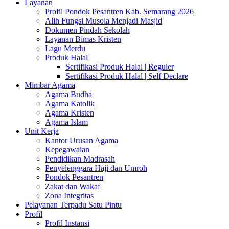
Layanan
Profil Pondok Pesantren Kab. Semarang 2026
Alih Fungsi Musola Menjadi Masjid
Dokumen Pindah Sekolah
Layanan Bimas Kristen
Lagu Merdu
Produk Halal
Sertifikasi Produk Halal | Reguler
Sertifikasi Produk Halal | Self Declare
Mimbar Agama
Agama Budha
Agama Katolik
Agama Kristen
Agama Islam
Unit Kerja
Kantor Urusan Agama
Kepegawaian
Pendidikan Madrasah
Penyelenggara Haji dan Umroh
Pondok Pesantren
Zakat dan Wakaf
Zona Integritas
Pelayanan Terpadu Satu Pintu
Profil
Profil Instansi