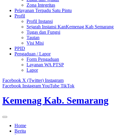
Zona Integritas
Pelayanan Terpadu Satu Pintu
Profil
Profil Instansi
Sejarah Instansi KanKemenag Kab Semarang
Tugas dan Fungsi
Tautan
Visi Misi
PPID
Pengaduan / Lapor
Form Pengaduan
Layanan WA PTSP
Lapor
Facebook
X (Twitter)
Instagram
Facebook
Instagram
YouTube
TikTok
Kemenag Kab. Semarang
Home
Berita