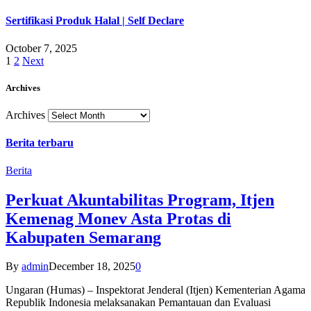
Sertifikasi Produk Halal | Self Declare
October 7, 2025
1
2
Next
Archives
Archives
Berita terbaru
Berita
Perkuat Akuntabilitas Program, Itjen
Kemenag Monev Asta Protas di
Kabupaten Semarang
By
admin
December 18, 2025
0
Ungaran (Humas) – Inspektorat Jenderal (Itjen) Kementerian Agama
Republik Indonesia melaksanakan Pemantauan dan Evaluasi