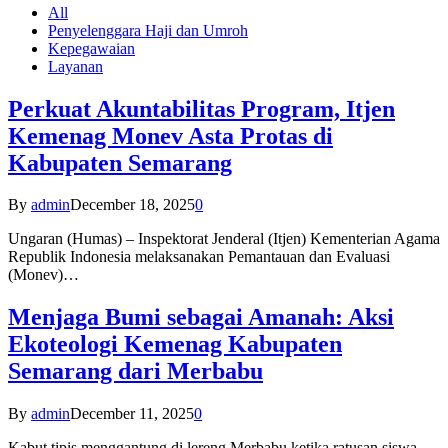
All
Penyelenggara Haji dan Umroh
Kepegawaian
Layanan
Perkuat Akuntabilitas Program, Itjen
Kemenag Monev Asta Protas di
Kabupaten Semarang
By
admin
December 18, 2025
0
Ungaran (Humas) – Inspektorat Jenderal (Itjen) Kementerian Agama
Republik Indonesia melaksanakan Pemantauan dan Evaluasi
(Monev)…
Menjaga Bumi sebagai Amanah: Aksi
Ekoteologi Kemenag Kabupaten
Semarang dari Merbabu
By
admin
December 11, 2025
0
Kabut tipis menggantung di lereng Merbabu ketika ratusan siswa-