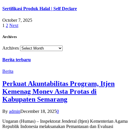
Sertifikasi Produk Halal | Self Declare
October 7, 2025
1
2
Next
Archives
Archives
Berita terbaru
Berita
Perkuat Akuntabilitas Program, Itjen
Kemenag Monev Asta Protas di
Kabupaten Semarang
By
admin
December 18, 2025
0
Ungaran (Humas) – Inspektorat Jenderal (Itjen) Kementerian Agama
Republik Indonesia melaksanakan Pemantauan dan Evaluasi