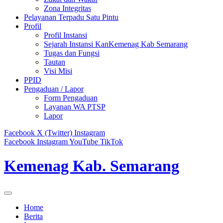
Zona Integritas
Pelayanan Terpadu Satu Pintu
Profil
Profil Instansi
Sejarah Instansi KanKemenag Kab Semarang
Tugas dan Fungsi
Tautan
Visi Misi
PPID
Pengaduan / Lapor
Form Pengaduan
Layanan WA PTSP
Lapor
Facebook
X (Twitter)
Instagram
Facebook
Instagram
YouTube
TikTok
Kemenag Kab. Semarang
Home
Berita