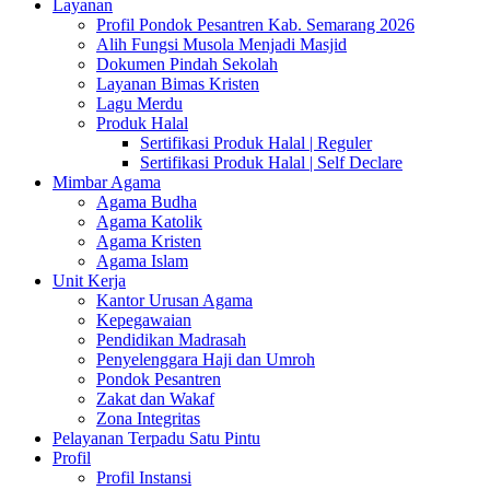
Layanan
Profil Pondok Pesantren Kab. Semarang 2026
Alih Fungsi Musola Menjadi Masjid
Dokumen Pindah Sekolah
Layanan Bimas Kristen
Lagu Merdu
Produk Halal
Sertifikasi Produk Halal | Reguler
Sertifikasi Produk Halal | Self Declare
Mimbar Agama
Agama Budha
Agama Katolik
Agama Kristen
Agama Islam
Unit Kerja
Kantor Urusan Agama
Kepegawaian
Pendidikan Madrasah
Penyelenggara Haji dan Umroh
Pondok Pesantren
Zakat dan Wakaf
Zona Integritas
Pelayanan Terpadu Satu Pintu
Profil
Profil Instansi