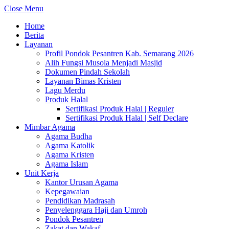
Close Menu
Home
Berita
Layanan
Profil Pondok Pesantren Kab. Semarang 2026
Alih Fungsi Musola Menjadi Masjid
Dokumen Pindah Sekolah
Layanan Bimas Kristen
Lagu Merdu
Produk Halal
Sertifikasi Produk Halal | Reguler
Sertifikasi Produk Halal | Self Declare
Mimbar Agama
Agama Budha
Agama Katolik
Agama Kristen
Agama Islam
Unit Kerja
Kantor Urusan Agama
Kepegawaian
Pendidikan Madrasah
Penyelenggara Haji dan Umroh
Pondok Pesantren
Zakat dan Wakaf