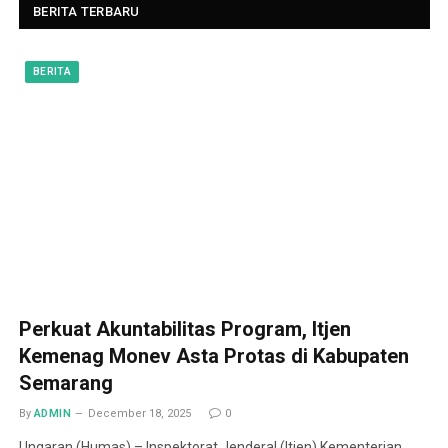
BERITA TERBARU
BERITA
Perkuat Akuntabilitas Program, Itjen
Kemenag Monev Asta Protas di Kabupaten
Semarang
By
ADMIN
December 18, 2025
0
Ungaran (Humas) – Inspektorat Jenderal (Itjen) Kementerian