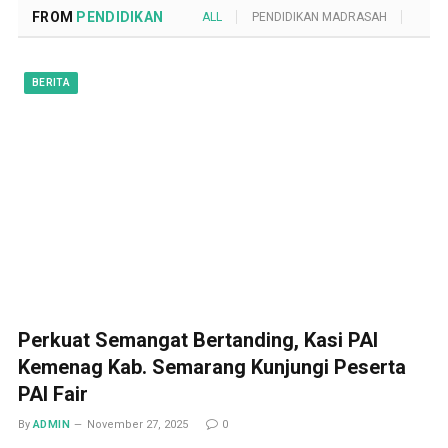
FROM
PENDIDIKAN
ALL
PENDIDIKAN MADRASAH
POND
BERITA
Perkuat Semangat Bertanding, Kasi PAI
Kemenag Kab. Semarang Kunjungi Peserta
PAI Fair
By
ADMIN
November 27, 2025
0