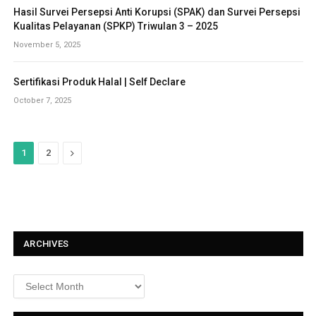
Hasil Survei Persepsi Anti Korupsi (SPAK) dan Survei Persepsi
Kualitas Pelayanan (SPKP) Triwulan 3 – 2025
November 5, 2025
Sertifikasi Produk Halal | Self Declare
October 7, 2025
N
1
2
e
x
t
ARCHIVES