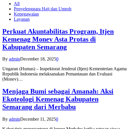
All
Penyelenggara Haji dan Umroh
Kepegawaian
Layanan
Perkuat Akuntabilitas Program, Itjen
Kemenag Monev Asta Protas di
Kabupaten Semarang
By
admin
December 18, 2025
0
Ungaran (Humas) – Inspektorat Jenderal (Itjen) Kementerian Agama
Republik Indonesia melaksanakan Pemantauan dan Evaluasi
(Monev)…
Menjaga Bumi sebagai Amanah: Aksi
Ekoteologi Kemenag Kabupaten
Semarang dari Merbabu
By
admin
December 11, 2025
0
Kabut tipis menggantung di lereng Merbabu ketika ratusan siswa-