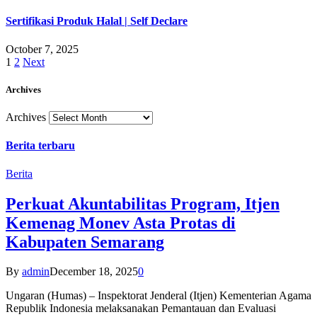
Sertifikasi Produk Halal | Self Declare
October 7, 2025
1
2
Next
Archives
Archives
Berita terbaru
Berita
Perkuat Akuntabilitas Program, Itjen
Kemenag Monev Asta Protas di
Kabupaten Semarang
By
admin
December 18, 2025
0
Ungaran (Humas) – Inspektorat Jenderal (Itjen) Kementerian Agama
Republik Indonesia melaksanakan Pemantauan dan Evaluasi