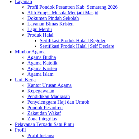
Layanan
Profil Pondok Pesantren Kab. Semarang 2026
Alih Fungsi Musola Menjadi Masjid
Dokumen Pindah Sekolah
Layanan Bimas Kristen
Lagu Merdu
Produk Halal
Sertifikasi Produk Halal | Reguler
Sertifikasi Produk Halal | Self Declare
Mimbar Agama
Agama Budha
Agama Katolik
Agama Kristen
Agama Islam
Unit Kerja
Kantor Urusan Agama
Kepegawaian
Pendidikan Madrasah
Penyelenggara Haji dan Umroh
Pondok Pesantren
Zakat dan Wakaf
Zona Integritas
Pelayanan Terpadu Satu Pintu
Profil
Profil Instansi