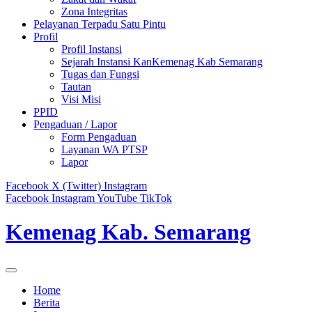
Zona Integritas
Pelayanan Terpadu Satu Pintu
Profil
Profil Instansi
Sejarah Instansi KanKemenag Kab Semarang
Tugas dan Fungsi
Tautan
Visi Misi
PPID
Pengaduan / Lapor
Form Pengaduan
Layanan WA PTSP
Lapor
Facebook
X (Twitter)
Instagram
Facebook
Instagram
YouTube
TikTok
Kemenag Kab. Semarang
Home
Berita