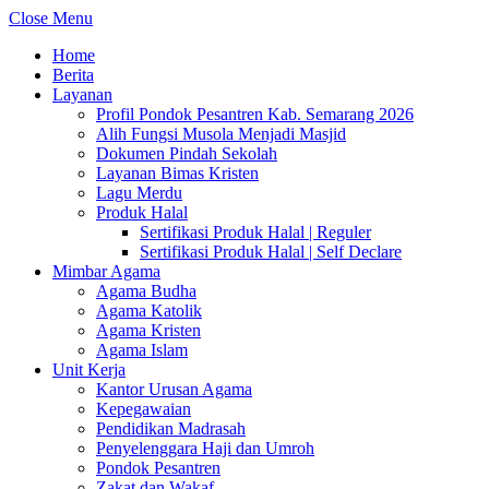
Close Menu
Home
Berita
Layanan
Profil Pondok Pesantren Kab. Semarang 2026
Alih Fungsi Musola Menjadi Masjid
Dokumen Pindah Sekolah
Layanan Bimas Kristen
Lagu Merdu
Produk Halal
Sertifikasi Produk Halal | Reguler
Sertifikasi Produk Halal | Self Declare
Mimbar Agama
Agama Budha
Agama Katolik
Agama Kristen
Agama Islam
Unit Kerja
Kantor Urusan Agama
Kepegawaian
Pendidikan Madrasah
Penyelenggara Haji dan Umroh
Pondok Pesantren
Zakat dan Wakaf