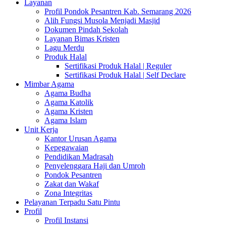
Layanan
Profil Pondok Pesantren Kab. Semarang 2026
Alih Fungsi Musola Menjadi Masjid
Dokumen Pindah Sekolah
Layanan Bimas Kristen
Lagu Merdu
Produk Halal
Sertifikasi Produk Halal | Reguler
Sertifikasi Produk Halal | Self Declare
Mimbar Agama
Agama Budha
Agama Katolik
Agama Kristen
Agama Islam
Unit Kerja
Kantor Urusan Agama
Kepegawaian
Pendidikan Madrasah
Penyelenggara Haji dan Umroh
Pondok Pesantren
Zakat dan Wakaf
Zona Integritas
Pelayanan Terpadu Satu Pintu
Profil
Profil Instansi