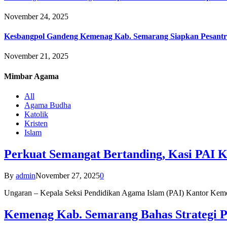
November 24, 2025
Kesbangpol Gandeng Kemenag Kab. Semarang Siapkan Pesantr
November 21, 2025
Mimbar
Agama
All
Agama Budha
Katolik
Kristen
Islam
Perkuat Semangat Bertanding, Kasi PAI 
By
admin
November 27, 2025
0
Ungaran – Kepala Seksi Pendidikan Agama Islam (PAI) Kantor K
Kemenag Kab. Semarang Bahas Strategi P