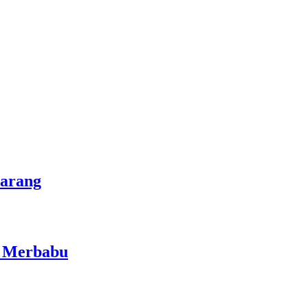
marang
i Merbabu