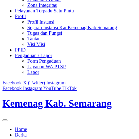
Zona Integritas
Pelayanan Terpadu Satu Pintu
Profil
Profil Instansi
Sejarah Instansi KanKemenag Kab Semarang
Tugas dan Fungsi
Tautan
Visi Misi
PPID
Pengaduan / Lapor
Form Pengaduan
Layanan WA PTSP
Lapor
Facebook
X (Twitter)
Instagram
Facebook
Instagram
YouTube
TikTok
Kemenag Kab. Semarang
Home
Berita