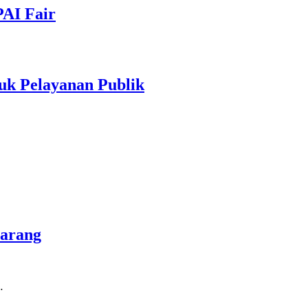
PAI Fair
uk Pelayanan Publik
marang
…