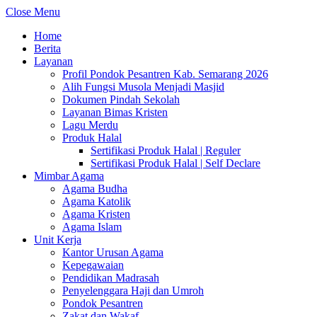
Close Menu
Home
Berita
Layanan
Profil Pondok Pesantren Kab. Semarang 2026
Alih Fungsi Musola Menjadi Masjid
Dokumen Pindah Sekolah
Layanan Bimas Kristen
Lagu Merdu
Produk Halal
Sertifikasi Produk Halal | Reguler
Sertifikasi Produk Halal | Self Declare
Mimbar Agama
Agama Budha
Agama Katolik
Agama Kristen
Agama Islam
Unit Kerja
Kantor Urusan Agama
Kepegawaian
Pendidikan Madrasah
Penyelenggara Haji dan Umroh
Pondok Pesantren
Zakat dan Wakaf