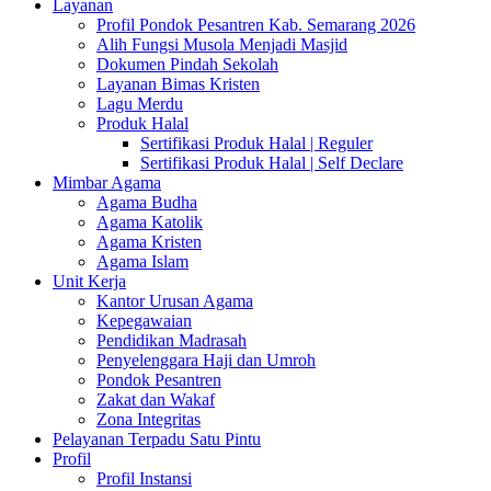
Layanan
Profil Pondok Pesantren Kab. Semarang 2026
Alih Fungsi Musola Menjadi Masjid
Dokumen Pindah Sekolah
Layanan Bimas Kristen
Lagu Merdu
Produk Halal
Sertifikasi Produk Halal | Reguler
Sertifikasi Produk Halal | Self Declare
Mimbar Agama
Agama Budha
Agama Katolik
Agama Kristen
Agama Islam
Unit Kerja
Kantor Urusan Agama
Kepegawaian
Pendidikan Madrasah
Penyelenggara Haji dan Umroh
Pondok Pesantren
Zakat dan Wakaf
Zona Integritas
Pelayanan Terpadu Satu Pintu
Profil
Profil Instansi