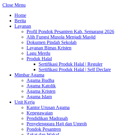
Close Menu
Home
Berita
Layanan
Profil Pondok Pesantren Kab. Semarang 2026
Alih Fungsi Musola Menjadi Masjid
Dokumen Pindah Sekolah
Layanan Bimas Kristen
Lagu Merdu
Produk Halal
Sertifikasi Produk Halal | Reguler
Sertifikasi Produk Halal | Self Declare
Mimbar Agama
Agama Budha
Agama Katolik
Agama Kristen
Agama Islam
Unit Kerja
Kantor Urusan Agama
Kepegawaian
Pendidikan Madrasah
Penyelenggara Haji dan Umroh
Pondok Pesantren
Zakat dan Wakaf