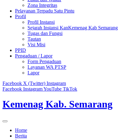
Zona Integritas
Pelayanan Terpadu Satu Pintu
Profil
Profil Instansi
Sejarah Instansi KanKemenag Kab Semarang
Tugas dan Fungsi
Tautan
Visi Misi
PPID
Pengaduan / Lapor
Form Pengaduan
Layanan WA PTSP
Lapor
Facebook
X (Twitter)
Instagram
Facebook
Instagram
YouTube
TikTok
Kemenag Kab. Semarang
Home
Berita