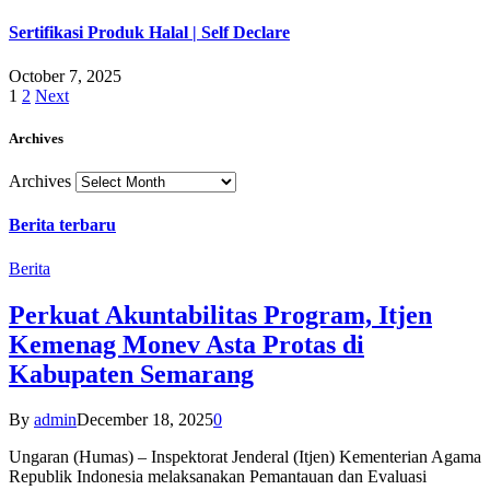
Sertifikasi Produk Halal | Self Declare
October 7, 2025
1
2
Next
Archives
Archives
Berita terbaru
Berita
Perkuat Akuntabilitas Program, Itjen
Kemenag Monev Asta Protas di
Kabupaten Semarang
By
admin
December 18, 2025
0
Ungaran (Humas) – Inspektorat Jenderal (Itjen) Kementerian Agama
Republik Indonesia melaksanakan Pemantauan dan Evaluasi