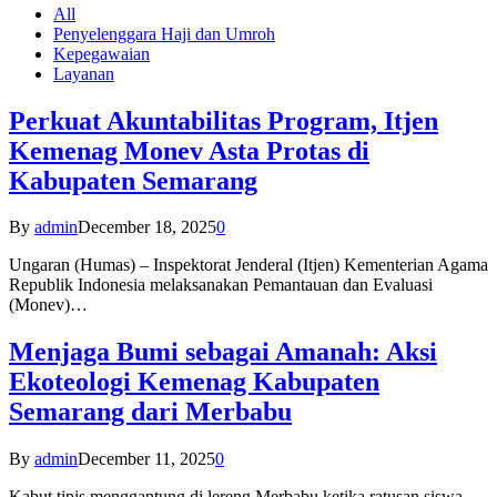
All
Penyelenggara Haji dan Umroh
Kepegawaian
Layanan
Perkuat Akuntabilitas Program, Itjen
Kemenag Monev Asta Protas di
Kabupaten Semarang
By
admin
December 18, 2025
0
Ungaran (Humas) – Inspektorat Jenderal (Itjen) Kementerian Agama
Republik Indonesia melaksanakan Pemantauan dan Evaluasi
(Monev)…
Menjaga Bumi sebagai Amanah: Aksi
Ekoteologi Kemenag Kabupaten
Semarang dari Merbabu
By
admin
December 11, 2025
0
Kabut tipis menggantung di lereng Merbabu ketika ratusan siswa-