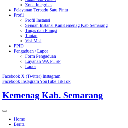
Zona Integritas
Pelayanan Terpadu Satu Pintu
Profil
Profil Instansi
Sejarah Instansi KanKemenag Kab Semarang
Tugas dan Fungsi
Tautan
Visi Misi
PPID
Pengaduan / Lapor
Form Pengaduan
Layanan WA PTSP
Lapor
Facebook
X (Twitter)
Instagram
Facebook
Instagram
YouTube
TikTok
Kemenag Kab. Semarang
Home
Berita