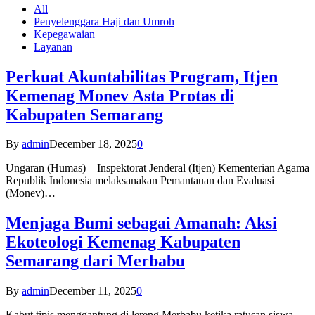
All
Penyelenggara Haji dan Umroh
Kepegawaian
Layanan
Perkuat Akuntabilitas Program, Itjen
Kemenag Monev Asta Protas di
Kabupaten Semarang
By
admin
December 18, 2025
0
Ungaran (Humas) – Inspektorat Jenderal (Itjen) Kementerian Agama
Republik Indonesia melaksanakan Pemantauan dan Evaluasi
(Monev)…
Menjaga Bumi sebagai Amanah: Aksi
Ekoteologi Kemenag Kabupaten
Semarang dari Merbabu
By
admin
December 11, 2025
0
Kabut tipis menggantung di lereng Merbabu ketika ratusan siswa-