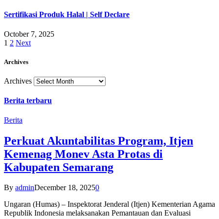
Sertifikasi Produk Halal | Self Declare
October 7, 2025
1
2
Next
Archives
Archives
Berita terbaru
Berita
Perkuat Akuntabilitas Program, Itjen
Kemenag Monev Asta Protas di
Kabupaten Semarang
By
admin
December 18, 2025
0
Ungaran (Humas) – Inspektorat Jenderal (Itjen) Kementerian Agama
Republik Indonesia melaksanakan Pemantauan dan Evaluasi