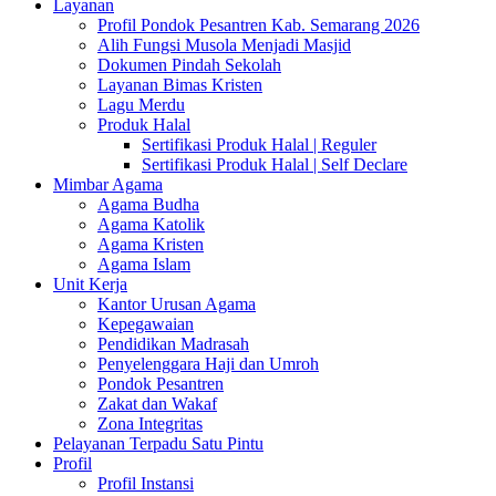
Layanan
Profil Pondok Pesantren Kab. Semarang 2026
Alih Fungsi Musola Menjadi Masjid
Dokumen Pindah Sekolah
Layanan Bimas Kristen
Lagu Merdu
Produk Halal
Sertifikasi Produk Halal | Reguler
Sertifikasi Produk Halal | Self Declare
Mimbar Agama
Agama Budha
Agama Katolik
Agama Kristen
Agama Islam
Unit Kerja
Kantor Urusan Agama
Kepegawaian
Pendidikan Madrasah
Penyelenggara Haji dan Umroh
Pondok Pesantren
Zakat dan Wakaf
Zona Integritas
Pelayanan Terpadu Satu Pintu
Profil
Profil Instansi