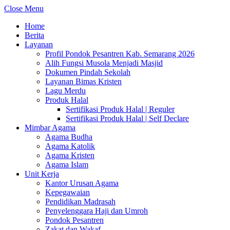
Close Menu
Home
Berita
Layanan
Profil Pondok Pesantren Kab. Semarang 2026
Alih Fungsi Musola Menjadi Masjid
Dokumen Pindah Sekolah
Layanan Bimas Kristen
Lagu Merdu
Produk Halal
Sertifikasi Produk Halal | Reguler
Sertifikasi Produk Halal | Self Declare
Mimbar Agama
Agama Budha
Agama Katolik
Agama Kristen
Agama Islam
Unit Kerja
Kantor Urusan Agama
Kepegawaian
Pendidikan Madrasah
Penyelenggara Haji dan Umroh
Pondok Pesantren
Zakat dan Wakaf