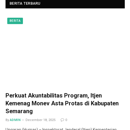
BERITA TERBARU
BERITA
Perkuat Akuntabilitas Program, Itjen
Kemenag Monev Asta Protas di Kabupaten
Semarang
By
ADMIN
December 18, 2025
0
Ungaran (Humas) – Inspektorat Jenderal (Itjen) Kementerian