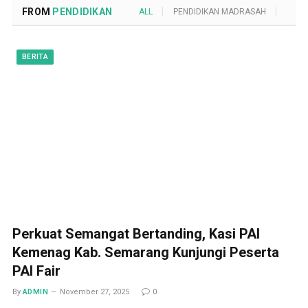
FROM
PENDIDIKAN
ALL
PENDIDIKAN MADRASAH
POND
BERITA
Perkuat Semangat Bertanding, Kasi PAI
Kemenag Kab. Semarang Kunjungi Peserta
PAI Fair
By
ADMIN
November 27, 2025
0