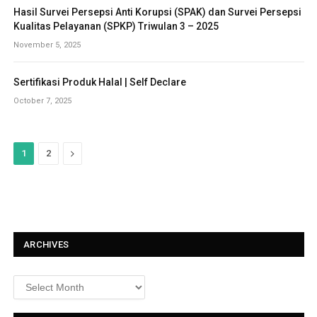
Hasil Survei Persepsi Anti Korupsi (SPAK) dan Survei Persepsi
Kualitas Pelayanan (SPKP) Triwulan 3 – 2025
November 5, 2025
Sertifikasi Produk Halal | Self Declare
October 7, 2025
N
1
2
e
x
t
ARCHIVES