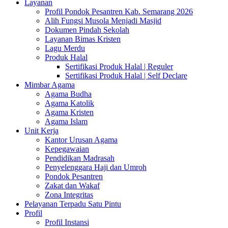
Layanan
Profil Pondok Pesantren Kab. Semarang 2026
Alih Fungsi Musola Menjadi Masjid
Dokumen Pindah Sekolah
Layanan Bimas Kristen
Lagu Merdu
Produk Halal
Sertifikasi Produk Halal | Reguler
Sertifikasi Produk Halal | Self Declare
Mimbar Agama
Agama Budha
Agama Katolik
Agama Kristen
Agama Islam
Unit Kerja
Kantor Urusan Agama
Kepegawaian
Pendidikan Madrasah
Penyelenggara Haji dan Umroh
Pondok Pesantren
Zakat dan Wakaf
Zona Integritas
Pelayanan Terpadu Satu Pintu
Profil
Profil Instansi