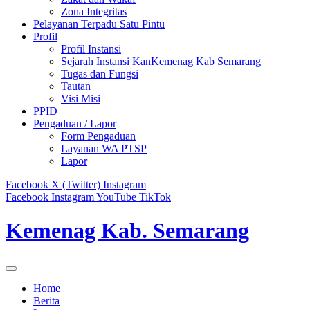
Zona Integritas
Pelayanan Terpadu Satu Pintu
Profil
Profil Instansi
Sejarah Instansi KanKemenag Kab Semarang
Tugas dan Fungsi
Tautan
Visi Misi
PPID
Pengaduan / Lapor
Form Pengaduan
Layanan WA PTSP
Lapor
Facebook
X (Twitter)
Instagram
Facebook
Instagram
YouTube
TikTok
Kemenag Kab. Semarang
Home
Berita