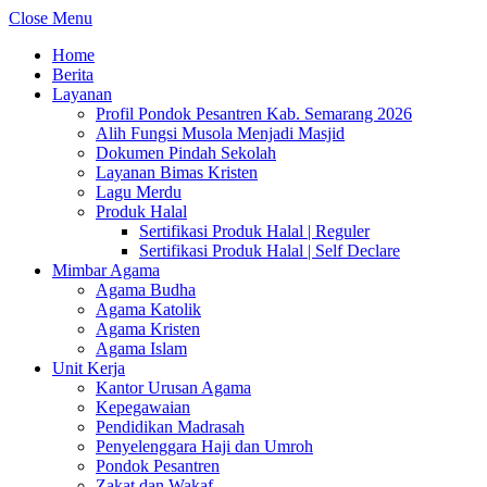
Close Menu
Home
Berita
Layanan
Profil Pondok Pesantren Kab. Semarang 2026
Alih Fungsi Musola Menjadi Masjid
Dokumen Pindah Sekolah
Layanan Bimas Kristen
Lagu Merdu
Produk Halal
Sertifikasi Produk Halal | Reguler
Sertifikasi Produk Halal | Self Declare
Mimbar Agama
Agama Budha
Agama Katolik
Agama Kristen
Agama Islam
Unit Kerja
Kantor Urusan Agama
Kepegawaian
Pendidikan Madrasah
Penyelenggara Haji dan Umroh
Pondok Pesantren
Zakat dan Wakaf