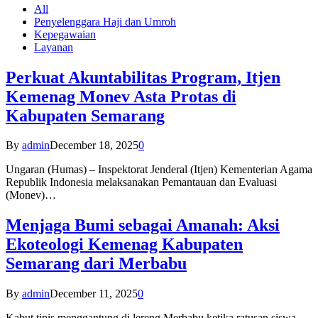
All
Penyelenggara Haji dan Umroh
Kepegawaian
Layanan
Perkuat Akuntabilitas Program, Itjen
Kemenag Monev Asta Protas di
Kabupaten Semarang
By
admin
December 18, 2025
0
Ungaran (Humas) – Inspektorat Jenderal (Itjen) Kementerian Agama
Republik Indonesia melaksanakan Pemantauan dan Evaluasi
(Monev)…
Menjaga Bumi sebagai Amanah: Aksi
Ekoteologi Kemenag Kabupaten
Semarang dari Merbabu
By
admin
December 11, 2025
0
Kabut tipis menggantung di lereng Merbabu ketika ratusan siswa-