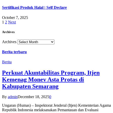
Sertifikasi Produk Halal | Self Declare
October 7, 2025
1
2
Next
Archives
Archives
Berita terbaru
Berita
Perkuat Akuntabilitas Program, Itjen
Kemenag Monev Asta Protas di
Kabupaten Semarang
By
admin
December 18, 2025
0
Ungaran (Humas) – Inspektorat Jenderal (Itjen) Kementerian Agama
Republik Indonesia melaksanakan Pemantauan dan Evaluasi