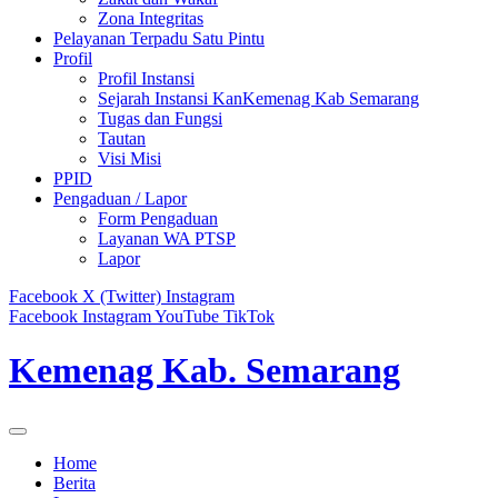
Zona Integritas
Pelayanan Terpadu Satu Pintu
Profil
Profil Instansi
Sejarah Instansi KanKemenag Kab Semarang
Tugas dan Fungsi
Tautan
Visi Misi
PPID
Pengaduan / Lapor
Form Pengaduan
Layanan WA PTSP
Lapor
Facebook
X (Twitter)
Instagram
Facebook
Instagram
YouTube
TikTok
Kemenag Kab. Semarang
Home
Berita