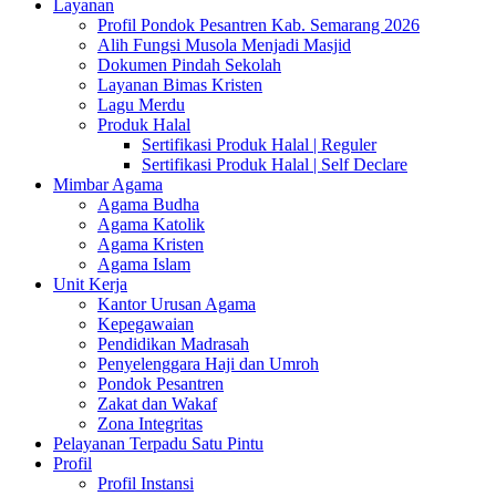
Layanan
Profil Pondok Pesantren Kab. Semarang 2026
Alih Fungsi Musola Menjadi Masjid
Dokumen Pindah Sekolah
Layanan Bimas Kristen
Lagu Merdu
Produk Halal
Sertifikasi Produk Halal | Reguler
Sertifikasi Produk Halal | Self Declare
Mimbar Agama
Agama Budha
Agama Katolik
Agama Kristen
Agama Islam
Unit Kerja
Kantor Urusan Agama
Kepegawaian
Pendidikan Madrasah
Penyelenggara Haji dan Umroh
Pondok Pesantren
Zakat dan Wakaf
Zona Integritas
Pelayanan Terpadu Satu Pintu
Profil
Profil Instansi