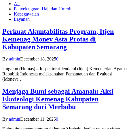
All
Penyelenggara Haji dan Umroh
Kepegawaian
Layanan
Perkuat Akuntabilitas Program, Itjen
Kemenag Monev Asta Protas di
Kabupaten Semarang
By
admin
December 18, 2025
0
Ungaran (Humas) – Inspektorat Jenderal (Itjen) Kementerian Agama
Republik Indonesia melaksanakan Pemantauan dan Evaluasi
(Monev)…
Menjaga Bumi sebagai Amanah: Aksi
Ekoteologi Kemenag Kabupaten
Semarang dari Merbabu
By
admin
December 11, 2025
0
Kabut tipis menggantung di lereng Merbabu ketika ratusan siswa-