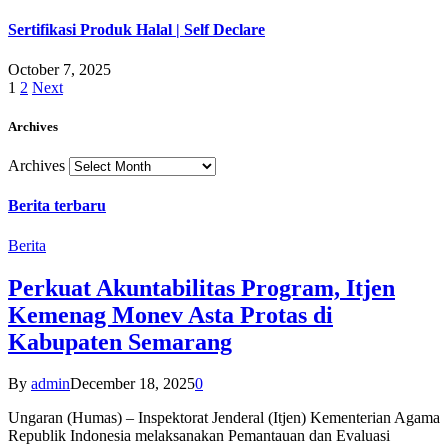
Sertifikasi Produk Halal | Self Declare
October 7, 2025
1
2
Next
Archives
Archives
Berita terbaru
Berita
Perkuat Akuntabilitas Program, Itjen
Kemenag Monev Asta Protas di
Kabupaten Semarang
By
admin
December 18, 2025
0
Ungaran (Humas) – Inspektorat Jenderal (Itjen) Kementerian Agama
Republik Indonesia melaksanakan Pemantauan dan Evaluasi