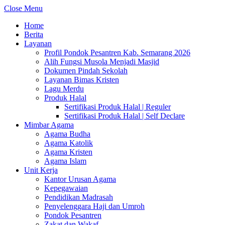
Close Menu
Home
Berita
Layanan
Profil Pondok Pesantren Kab. Semarang 2026
Alih Fungsi Musola Menjadi Masjid
Dokumen Pindah Sekolah
Layanan Bimas Kristen
Lagu Merdu
Produk Halal
Sertifikasi Produk Halal | Reguler
Sertifikasi Produk Halal | Self Declare
Mimbar Agama
Agama Budha
Agama Katolik
Agama Kristen
Agama Islam
Unit Kerja
Kantor Urusan Agama
Kepegawaian
Pendidikan Madrasah
Penyelenggara Haji dan Umroh
Pondok Pesantren
Zakat dan Wakaf