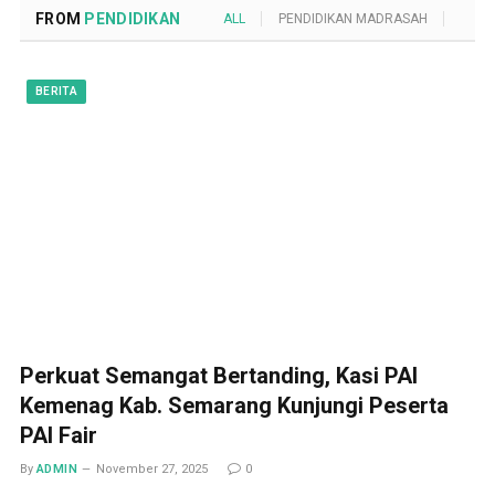
FROM
PENDIDIKAN
ALL
PENDIDIKAN MADRASAH
POND
BERITA
Perkuat Semangat Bertanding, Kasi PAI
Kemenag Kab. Semarang Kunjungi Peserta
PAI Fair
By
ADMIN
November 27, 2025
0