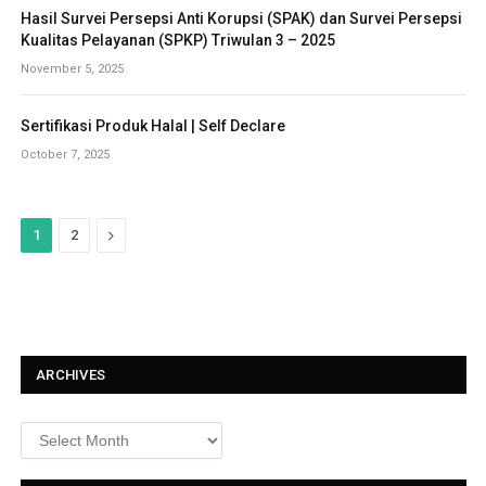
Hasil Survei Persepsi Anti Korupsi (SPAK) dan Survei Persepsi
Kualitas Pelayanan (SPKP) Triwulan 3 – 2025
November 5, 2025
Sertifikasi Produk Halal | Self Declare
October 7, 2025
N
1
2
e
x
t
ARCHIVES