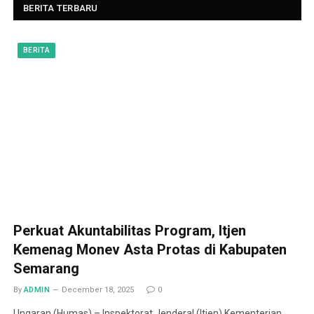
BERITA TERBARU
BERITA
Perkuat Akuntabilitas Program, Itjen
Kemenag Monev Asta Protas di Kabupaten
Semarang
By
ADMIN
December 18, 2025
0
Ungaran (Humas) – Inspektorat Jenderal (Itjen) Kementerian