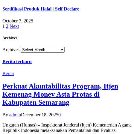
Sertifikasi Produk Halal | Self Declare
October 7, 2025
1
2
Next
Archives
Archives
Berita terbaru
Berita
Perkuat Akuntabilitas Program, Itjen
Kemenag Monev Asta Protas di
Kabupaten Semarang
By
admin
December 18, 2025
0
Ungaran (Humas) – Inspektorat Jenderal (Itjen) Kementerian Agama
Republik Indonesia melaksanakan Pemantauan dan Evaluasi