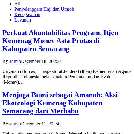
All
Penyelenggara Haji dan Umroh
Kepegawaian
Layanan
Perkuat Akuntabilitas Program, Itjen
Kemenag Monev Asta Protas di
Kabupaten Semarang
By
admin
December 18, 2025
0
Ungaran (Humas) – Inspektorat Jenderal (Itjen) Kementerian Agama
Republik Indonesia melaksanakan Pemantauan dan Evaluasi
(Monev)…
Menjaga Bumi sebagai Amanah: Aksi
Ekoteologi Kemenag Kabupaten
Semarang dari Merbabu
By
admin
December 11, 2025
0
Kabut tipis menggantung di lereng Merbabu ketika ratusan siswa-