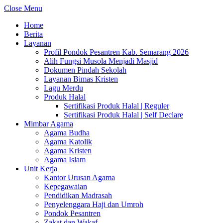
Close Menu
Home
Berita
Layanan
Profil Pondok Pesantren Kab. Semarang 2026
Alih Fungsi Musola Menjadi Masjid
Dokumen Pindah Sekolah
Layanan Bimas Kristen
Lagu Merdu
Produk Halal
Sertifikasi Produk Halal | Reguler
Sertifikasi Produk Halal | Self Declare
Mimbar Agama
Agama Budha
Agama Katolik
Agama Kristen
Agama Islam
Unit Kerja
Kantor Urusan Agama
Kepegawaian
Pendidikan Madrasah
Penyelenggara Haji dan Umroh
Pondok Pesantren
Zakat dan Wakaf