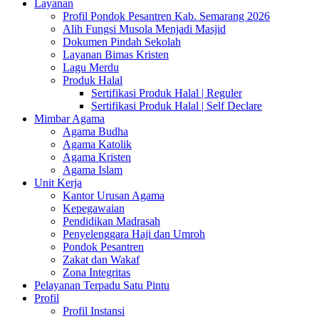
Layanan
Profil Pondok Pesantren Kab. Semarang 2026
Alih Fungsi Musola Menjadi Masjid
Dokumen Pindah Sekolah
Layanan Bimas Kristen
Lagu Merdu
Produk Halal
Sertifikasi Produk Halal | Reguler
Sertifikasi Produk Halal | Self Declare
Mimbar Agama
Agama Budha
Agama Katolik
Agama Kristen
Agama Islam
Unit Kerja
Kantor Urusan Agama
Kepegawaian
Pendidikan Madrasah
Penyelenggara Haji dan Umroh
Pondok Pesantren
Zakat dan Wakaf
Zona Integritas
Pelayanan Terpadu Satu Pintu
Profil
Profil Instansi