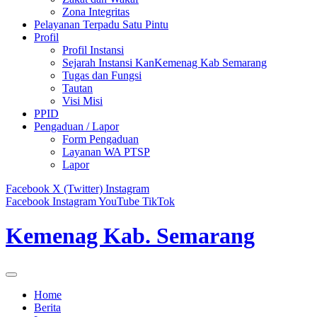
Zona Integritas
Pelayanan Terpadu Satu Pintu
Profil
Profil Instansi
Sejarah Instansi KanKemenag Kab Semarang
Tugas dan Fungsi
Tautan
Visi Misi
PPID
Pengaduan / Lapor
Form Pengaduan
Layanan WA PTSP
Lapor
Facebook
X (Twitter)
Instagram
Facebook
Instagram
YouTube
TikTok
Kemenag Kab. Semarang
Home
Berita