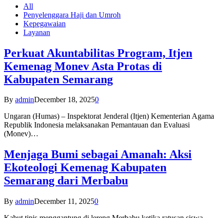
All
Penyelenggara Haji dan Umroh
Kepegawaian
Layanan
Perkuat Akuntabilitas Program, Itjen
Kemenag Monev Asta Protas di
Kabupaten Semarang
By
admin
December 18, 2025
0
Ungaran (Humas) – Inspektorat Jenderal (Itjen) Kementerian Agama
Republik Indonesia melaksanakan Pemantauan dan Evaluasi
(Monev)…
Menjaga Bumi sebagai Amanah: Aksi
Ekoteologi Kemenag Kabupaten
Semarang dari Merbabu
By
admin
December 11, 2025
0
Kabut tipis menggantung di lereng Merbabu ketika ratusan siswa-