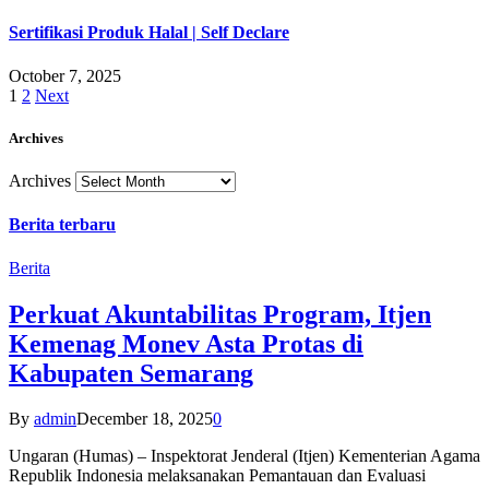
Sertifikasi Produk Halal | Self Declare
October 7, 2025
1
2
Next
Archives
Archives
Berita terbaru
Berita
Perkuat Akuntabilitas Program, Itjen
Kemenag Monev Asta Protas di
Kabupaten Semarang
By
admin
December 18, 2025
0
Ungaran (Humas) – Inspektorat Jenderal (Itjen) Kementerian Agama
Republik Indonesia melaksanakan Pemantauan dan Evaluasi