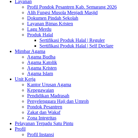
Layanan
Profil Pondok Pesantren Kab. Semarang 2026
Alih Fungsi Musola Menjadi Masjid
Dokumen Pindah Sekolah
Layanan Bimas Kristen
Lagu Merdu
Produk Halal
Sertifikasi Produk Halal | Reguler
Sertifikasi Produk Halal | Self Declare
Mimbar Agama
Agama Budha
Agama Katolik
Agama Kristen
Agama Islam
Unit Kerja
Kantor Urusan Agama
Kepegawaian
Pendidikan Madrasah
Penyelenggara Haji dan Umroh
Pondok Pesantren
Zakat dan Wakaf
Zona Integritas
Pelayanan Terpadu Satu Pintu
Profil
Profil Instansi