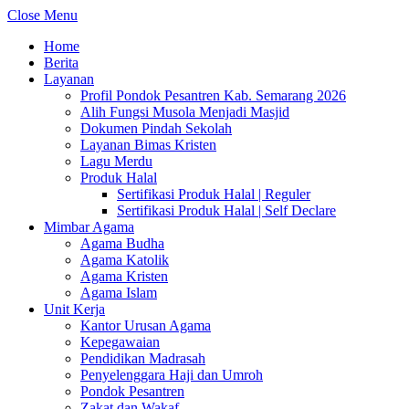
Close Menu
Home
Berita
Layanan
Profil Pondok Pesantren Kab. Semarang 2026
Alih Fungsi Musola Menjadi Masjid
Dokumen Pindah Sekolah
Layanan Bimas Kristen
Lagu Merdu
Produk Halal
Sertifikasi Produk Halal | Reguler
Sertifikasi Produk Halal | Self Declare
Mimbar Agama
Agama Budha
Agama Katolik
Agama Kristen
Agama Islam
Unit Kerja
Kantor Urusan Agama
Kepegawaian
Pendidikan Madrasah
Penyelenggara Haji dan Umroh
Pondok Pesantren
Zakat dan Wakaf