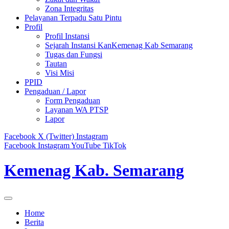
Zona Integritas
Pelayanan Terpadu Satu Pintu
Profil
Profil Instansi
Sejarah Instansi KanKemenag Kab Semarang
Tugas dan Fungsi
Tautan
Visi Misi
PPID
Pengaduan / Lapor
Form Pengaduan
Layanan WA PTSP
Lapor
Facebook
X (Twitter)
Instagram
Facebook
Instagram
YouTube
TikTok
Kemenag Kab. Semarang
Home
Berita