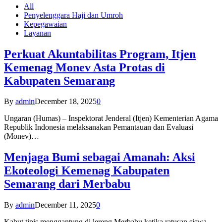
All
Penyelenggara Haji dan Umroh
Kepegawaian
Layanan
Perkuat Akuntabilitas Program, Itjen
Kemenag Monev Asta Protas di
Kabupaten Semarang
By
admin
December 18, 2025
0
Ungaran (Humas) – Inspektorat Jenderal (Itjen) Kementerian Agama
Republik Indonesia melaksanakan Pemantauan dan Evaluasi
(Monev)…
Menjaga Bumi sebagai Amanah: Aksi
Ekoteologi Kemenag Kabupaten
Semarang dari Merbabu
By
admin
December 11, 2025
0
Kabut tipis menggantung di lereng Merbabu ketika ratusan siswa-