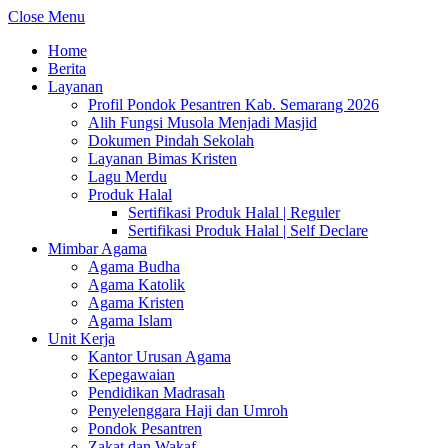
Close Menu
Home
Berita
Layanan
Profil Pondok Pesantren Kab. Semarang 2026
Alih Fungsi Musola Menjadi Masjid
Dokumen Pindah Sekolah
Layanan Bimas Kristen
Lagu Merdu
Produk Halal
Sertifikasi Produk Halal | Reguler
Sertifikasi Produk Halal | Self Declare
Mimbar Agama
Agama Budha
Agama Katolik
Agama Kristen
Agama Islam
Unit Kerja
Kantor Urusan Agama
Kepegawaian
Pendidikan Madrasah
Penyelenggara Haji dan Umroh
Pondok Pesantren
Zakat dan Wakaf