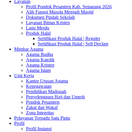
Layanan
Profil Pondok Pesantren Kab. Semarang 2026
Alih Fungsi Musola Menjadi Masjid
Dokumen Pindah Sekolah
Layanan Bimas Kristen
Lagu Merdu
Produk Halal
Sertifikasi Produk Halal | Reguler
Sertifikasi Produk Halal | Self Declare
Mimbar Agama
Agama Budha
Agama Katolik
Agama Kristen
Agama Islam
Unit Kerja
Kantor Urusan Agama
Kepegawaian
Pendidikan Madrasah
Penyelenggara Haji dan Umroh
Pondok Pesantren
Zakat dan Wakaf
Zona Integritas
Pelayanan Terpadu Satu Pintu
Profil
Profil Instansi