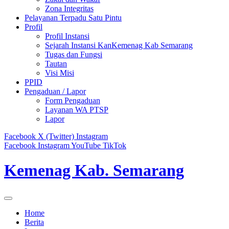
Zona Integritas
Pelayanan Terpadu Satu Pintu
Profil
Profil Instansi
Sejarah Instansi KanKemenag Kab Semarang
Tugas dan Fungsi
Tautan
Visi Misi
PPID
Pengaduan / Lapor
Form Pengaduan
Layanan WA PTSP
Lapor
Facebook
X (Twitter)
Instagram
Facebook
Instagram
YouTube
TikTok
Kemenag Kab. Semarang
Home
Berita