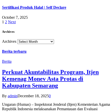
Sertifikasi Produk Halal | Self Declare
October 7, 2025
1
2
Next
Archives
Archives
Berita terbaru
Berita
Perkuat Akuntabilitas Program, Itjen
Kemenag Monev Asta Protas di
Kabupaten Semarang
By
admin
December 18, 2025
0
Ungaran (Humas) – Inspektorat Jenderal (Itjen) Kementerian Agama
Republik Indonesia melaksanakan Pemantauan dan Evaluasi