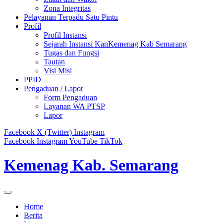
Zona Integritas
Pelayanan Terpadu Satu Pintu
Profil
Profil Instansi
Sejarah Instansi KanKemenag Kab Semarang
Tugas dan Fungsi
Tautan
Visi Misi
PPID
Pengaduan / Lapor
Form Pengaduan
Layanan WA PTSP
Lapor
Facebook
X (Twitter)
Instagram
Facebook
Instagram
YouTube
TikTok
Kemenag Kab. Semarang
Home
Berita