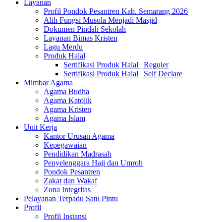
Layanan
Profil Pondok Pesantren Kab. Semarang 2026
Alih Fungsi Musola Menjadi Masjid
Dokumen Pindah Sekolah
Layanan Bimas Kristen
Lagu Merdu
Produk Halal
Sertifikasi Produk Halal | Reguler
Sertifikasi Produk Halal | Self Declare
Mimbar Agama
Agama Budha
Agama Katolik
Agama Kristen
Agama Islam
Unit Kerja
Kantor Urusan Agama
Kepegawaian
Pendidikan Madrasah
Penyelenggara Haji dan Umroh
Pondok Pesantren
Zakat dan Wakaf
Zona Integritas
Pelayanan Terpadu Satu Pintu
Profil
Profil Instansi