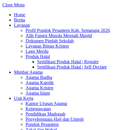
Close Menu
Home
Berita
Layanan
Profil Pondok Pesantren Kab. Semarang 2026
Alih Fungsi Musola Menjadi Masjid
Dokumen Pindah Sekolah
Layanan Bimas Kristen
Lagu Merdu
Produk Halal
Sertifikasi Produk Halal | Reguler
Sertifikasi Produk Halal | Self Declare
Mimbar Agama
Agama Budha
Agama Katolik
Agama Kristen
Agama Islam
Unit Kerja
Kantor Urusan Agama
Kepegawaian
Pendidikan Madrasah
Penyelenggara Haji dan Umroh
Pondok Pesantren
Zakat dan Wakaf