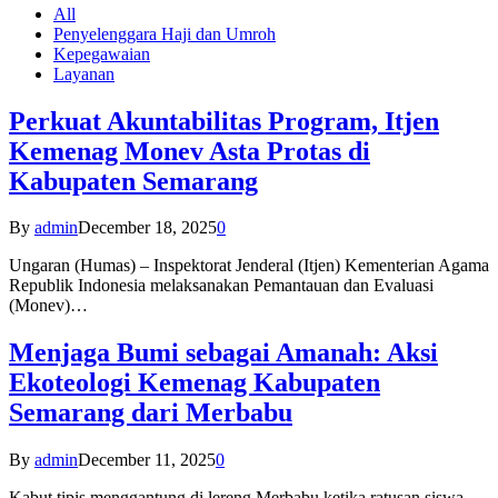
All
Penyelenggara Haji dan Umroh
Kepegawaian
Layanan
Perkuat Akuntabilitas Program, Itjen
Kemenag Monev Asta Protas di
Kabupaten Semarang
By
admin
December 18, 2025
0
Ungaran (Humas) – Inspektorat Jenderal (Itjen) Kementerian Agama
Republik Indonesia melaksanakan Pemantauan dan Evaluasi
(Monev)…
Menjaga Bumi sebagai Amanah: Aksi
Ekoteologi Kemenag Kabupaten
Semarang dari Merbabu
By
admin
December 11, 2025
0
Kabut tipis menggantung di lereng Merbabu ketika ratusan siswa-