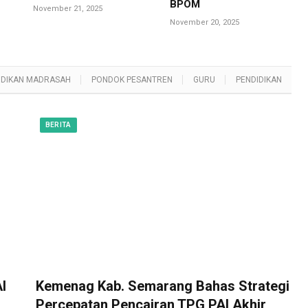
BPOM
November 21, 2025
November 20, 2025
IDIKAN MADRASAH
PONDOK PESANTREN
GURU
PENDIDIKAN
BERITA
I
Kemenag Kab. Semarang Bahas Strategi
Percepatan Pencairan TPG PAI Akhir