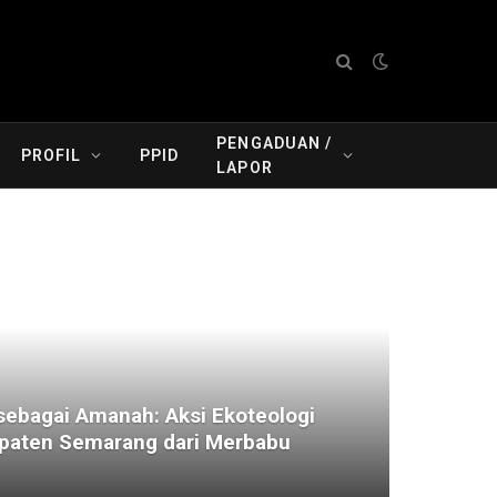
PENGADUAN /
PROFIL
PPID
LAPOR
ebagai Amanah: Aksi Ekoteologi
aten Semarang dari Merbabu