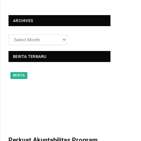
t
ARCHIVES
BERITA TERBARU
BERITA
Perkuat Akuntabilitas Program,