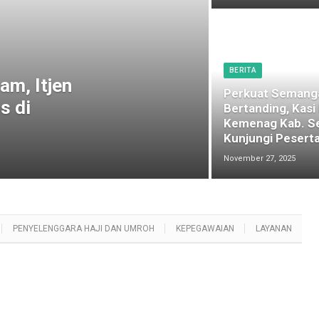
BERITA
am, Itjen
Perkuat Semang
s di
Bertanding, Kasi
Kemenag Kab. S
Kunjungi Peserta
November 27, 2025
PENYELENGGARA HAJI DAN UMROH
KEPEGAWAIAN
LAYANAN