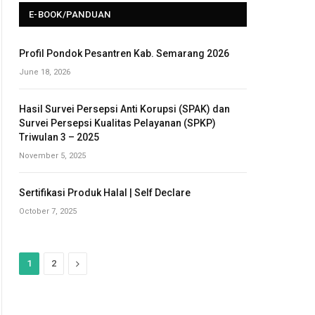
E-BOOK/PANDUAN
Profil Pondok Pesantren Kab. Semarang 2026
June 18, 2026
Hasil Survei Persepsi Anti Korupsi (SPAK) dan
Survei Persepsi Kualitas Pelayanan (SPKP)
Triwulan 3 – 2025
November 5, 2025
Sertifikasi Produk Halal | Self Declare
October 7, 2025
N
1
2
e
x