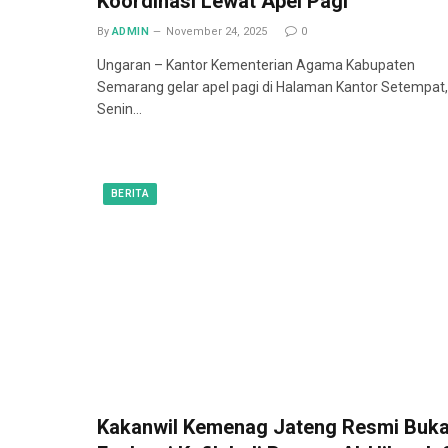
Koordinasi Lewat Apel Pagi
By
ADMIN
November 24, 2025
0
Ungaran – Kantor Kementerian Agama Kabupaten
Semarang gelar apel pagi di Halaman Kantor Setempat,
Senin…
BERITA
Kakanwil Kemenag Jateng Resmi Buk