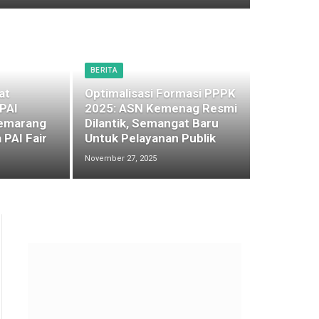
BERITA
at
Optimalisasi Formasi PPPK
 PAI
2025: ASN Kemenag Resmi
emarang
Dilantik, Semangat Baru
 PAI Fair
Untuk Pelayanan Publik
November 27, 2025