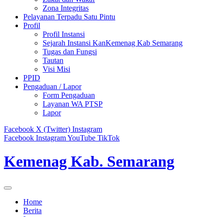
Zona Integritas
Pelayanan Terpadu Satu Pintu
Profil
Profil Instansi
Sejarah Instansi KanKemenag Kab Semarang
Tugas dan Fungsi
Tautan
Visi Misi
PPID
Pengaduan / Lapor
Form Pengaduan
Layanan WA PTSP
Lapor
Facebook
X (Twitter)
Instagram
Facebook
Instagram
YouTube
TikTok
Kemenag Kab. Semarang
Home
Berita