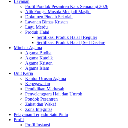
Layanan
Profil Pondok Pesantren Kab. Semarang 2026
Alih Fungsi Musola Menjadi Masjid
Dokumen Pindah Sekolah
Layanan Bimas Kristen
Lagu Merdu
Produk Halal
Sertifikasi Produk Halal | Reguler
Sertifikasi Produk Halal | Self Declare
Mimbar Agama
Agama Budha
Agama Katolik
Agama Kristen
Agama Islam
Unit Kerja
Kantor Urusan Agama
Kepegawaian
Pendidikan Madrasah
Penyelenggara Haji dan Umroh
Pondok Pesantren
Zakat dan Wakaf
Zona Integritas
Pelayanan Terpadu Satu Pintu
Profil
Profil Instansi