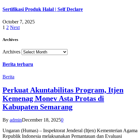
Sertifikasi Produk Halal | Self Declare
October 7, 2025
1
2
Next
Archives
Archives
Berita terbaru
Berita
Perkuat Akuntabilitas Program, Itjen
Kemenag Monev Asta Protas di
Kabupaten Semarang
By
admin
December 18, 2025
0
Ungaran (Humas) – Inspektorat Jenderal (Itjen) Kementerian Agama
Republik Indonesia melaksanakan Pemantauan dan Evaluasi