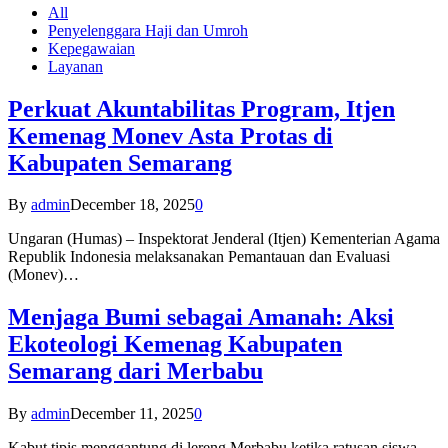
All
Penyelenggara Haji dan Umroh
Kepegawaian
Layanan
Perkuat Akuntabilitas Program, Itjen
Kemenag Monev Asta Protas di
Kabupaten Semarang
By
admin
December 18, 2025
0
Ungaran (Humas) – Inspektorat Jenderal (Itjen) Kementerian Agama
Republik Indonesia melaksanakan Pemantauan dan Evaluasi
(Monev)…
Menjaga Bumi sebagai Amanah: Aksi
Ekoteologi Kemenag Kabupaten
Semarang dari Merbabu
By
admin
December 11, 2025
0
Kabut tipis menggantung di lereng Merbabu ketika ratusan siswa-