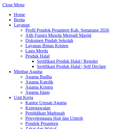
Close Menu
Home
Berita
Layanan
Profil Pondok Pesantren Kab. Semarang 2026
Alih Fungsi Musola Menjadi Masjid
Dokumen Pindah Sekolah
Layanan Bimas Kristen
Lagu Merdu
Produk Halal
Sertifikasi Produk Halal | Reguler
Sertifikasi Produk Halal | Self Declare
Mimbar Agama
Agama Budha
Agama Katolik
Agama Kristen
Agama Islam
Unit Kerja
Kantor Urusan Agama
Kepegawaian
Pendidikan Madrasah
Penyelenggara Haji dan Umroh
Pondok Pesantren
Zakat dan Wakaf