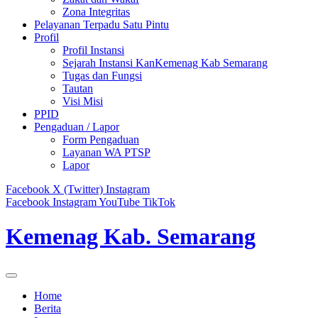
Zona Integritas
Pelayanan Terpadu Satu Pintu
Profil
Profil Instansi
Sejarah Instansi KanKemenag Kab Semarang
Tugas dan Fungsi
Tautan
Visi Misi
PPID
Pengaduan / Lapor
Form Pengaduan
Layanan WA PTSP
Lapor
Facebook
X (Twitter)
Instagram
Facebook
Instagram
YouTube
TikTok
Kemenag Kab. Semarang
Home
Berita