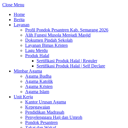
Close Menu
Home
Berita
Layanan
Profil Pondok Pesantren Kab. Semarang 2026
Alih Fungsi Musola Menjadi Masjid
Dokumen Pindah Sekolah
Layanan Bimas Kristen
Lagu Merdu
Produk Halal
Sertifikasi Produk Halal | Reguler
Sertifikasi Produk Halal | Self Declare
Mimbar Agama
Agama Budha
Agama Katolik
Agama Kristen
Agama Islam
Unit Kerja
Kantor Urusan Agama
Kepegawaian
Pendidikan Madrasah
Penyelenggara Haji dan Umroh
Pondok Pesantren
Zakat dan Wakaf