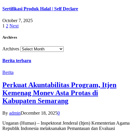
Sertifikasi Produk Halal | Self Declare
October 7, 2025
1
2
Next
Archives
Archives
Berita terbaru
Berita
Perkuat Akuntabilitas Program, Itjen
Kemenag Monev Asta Protas di
Kabupaten Semarang
By
admin
December 18, 2025
0
Ungaran (Humas) – Inspektorat Jenderal (Itjen) Kementerian Agama
Republik Indonesia melaksanakan Pemantauan dan Evaluasi