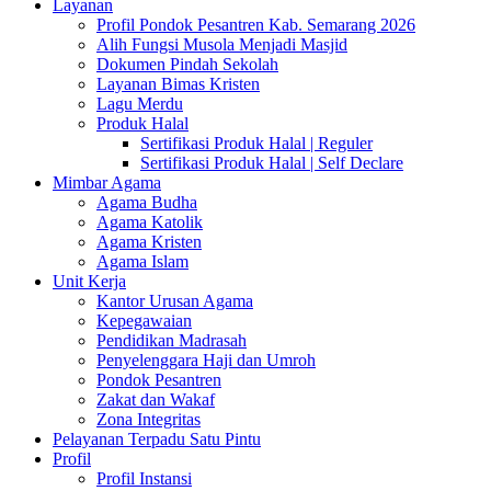
Layanan
Profil Pondok Pesantren Kab. Semarang 2026
Alih Fungsi Musola Menjadi Masjid
Dokumen Pindah Sekolah
Layanan Bimas Kristen
Lagu Merdu
Produk Halal
Sertifikasi Produk Halal | Reguler
Sertifikasi Produk Halal | Self Declare
Mimbar Agama
Agama Budha
Agama Katolik
Agama Kristen
Agama Islam
Unit Kerja
Kantor Urusan Agama
Kepegawaian
Pendidikan Madrasah
Penyelenggara Haji dan Umroh
Pondok Pesantren
Zakat dan Wakaf
Zona Integritas
Pelayanan Terpadu Satu Pintu
Profil
Profil Instansi