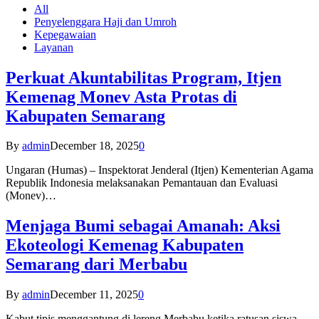
All
Penyelenggara Haji dan Umroh
Kepegawaian
Layanan
Perkuat Akuntabilitas Program, Itjen
Kemenag Monev Asta Protas di
Kabupaten Semarang
By
admin
December 18, 2025
0
Ungaran (Humas) – Inspektorat Jenderal (Itjen) Kementerian Agama
Republik Indonesia melaksanakan Pemantauan dan Evaluasi
(Monev)…
Menjaga Bumi sebagai Amanah: Aksi
Ekoteologi Kemenag Kabupaten
Semarang dari Merbabu
By
admin
December 11, 2025
0
Kabut tipis menggantung di lereng Merbabu ketika ratusan siswa-