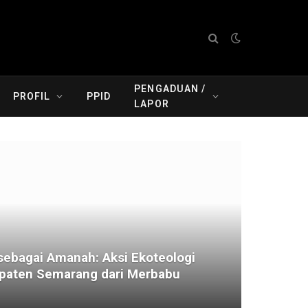
PENGADUAN /
PROFIL
PPID
LAPOR
ebagai Amanah: Aksi Ekoteologi
aten Semarang dari Merbabu