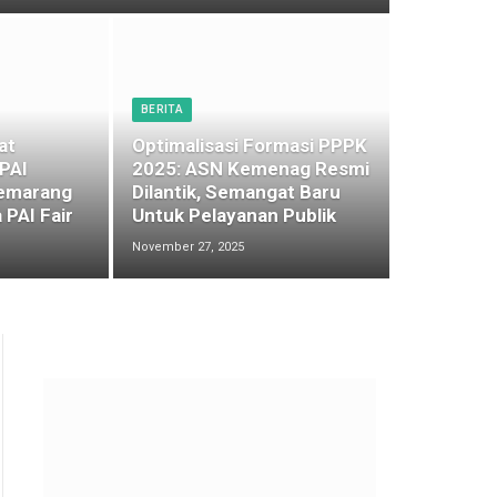
BERITA
at
Optimalisasi Formasi PPPK
 PAI
2025: ASN Kemenag Resmi
emarang
Dilantik, Semangat Baru
 PAI Fair
Untuk Pelayanan Publik
November 27, 2025