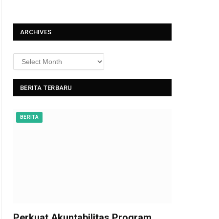
t
ARCHIVES
BERITA TERBARU
BERITA
Perkuat Akuntabilitas Program,