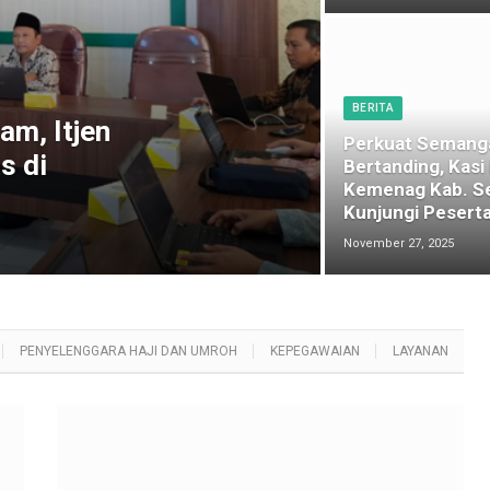
BERITA
am, Itjen
Perkuat Semang
s di
Bertanding, Kasi
Kemenag Kab. S
Kunjungi Peserta
November 27, 2025
PENYELENGGARA HAJI DAN UMROH
KEPEGAWAIAN
LAYANAN