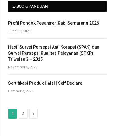
E-BOOK/PANDUAN
Profil Pondok Pesantren Kab. Semarang 2026
June 18, 2026
Hasil Survei Persepsi Anti Korupsi (SPAK) dan
Survei Persepsi Kualitas Pelayanan (SPKP)
Triwulan 3 – 2025
November 5, 2025
Sertifikasi Produk Halal | Self Declare
October 7, 2025
N
1
2
e
x