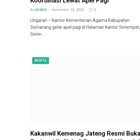
Koordinasi Lewat Apel Pagi
By
ADMIN
November 24, 2025
0
Ungaran – Kantor Kementerian Agama Kabupaten
Semarang gelar apel pagi di Halaman Kantor Setempat,
Senin…
BERITA
Kakanwil Kemenag Jateng Resmi Buk