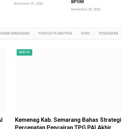
BPOM
November 21, 2025
November 20, 2025
IDIKAN MADRASAH
PONDOK PESANTREN
GURU
PENDIDIKAN
BERITA
I
Kemenag Kab. Semarang Bahas Strategi
Percepatan Pencairan TPG PAI Akhir